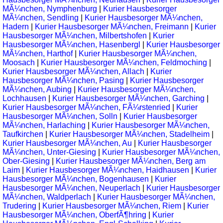
MÃ¼nchen, Nymphenburg
|
Kurier Hausbesorger
MÃ¼nchen, Sendling
|
Kurier Hausbesorger MÃ¼nchen,
Hadern
|
Kurier Hausbesorger MÃ¼nchen, Freimann
|
Kurier
Hausbesorger MÃ¼nchen, Milbertshofen
|
Kurier
Hausbesorger MÃ¼nchen, Hasenbergl
|
Kurier Hausbesorger
MÃ¼nchen, Harthof
|
Kurier Hausbesorger MÃ¼nchen,
Moosach
|
Kurier Hausbesorger MÃ¼nchen, Feldmoching
|
Kurier Hausbesorger MÃ¼nchen, Allach
|
Kurier
Hausbesorger MÃ¼nchen, Pasing
|
Kurier Hausbesorger
MÃ¼nchen, Aubing
|
Kurier Hausbesorger MÃ¼nchen,
Lochhausen
|
Kurier Hausbesorger MÃ¼nchen, Garching
|
Kurier Hausbesorger MÃ¼nchen, FÃ¼rstenried
|
Kurier
Hausbesorger MÃ¼nchen, Solln
|
Kurier Hausbesorger
MÃ¼nchen, Harlaching
|
Kurier Hausbesorger MÃ¼nchen,
Taufkirchen
|
Kurier Hausbesorger MÃ¼nchen, Stadelheim
|
Kurier Hausbesorger MÃ¼nchen, Au
|
Kurier Hausbesorger
MÃ¼nchen, Unter-Giesing
|
Kurier Hausbesorger MÃ¼nchen,
Ober-Giesing
|
Kurier Hausbesorger MÃ¼nchen, Berg am
Laim
|
Kurier Hausbesorger MÃ¼nchen, Haidhausen
|
Kurier
Hausbesorger MÃ¼nchen, Bogenhausen
|
Kurier
Hausbesorger MÃ¼nchen, Neuperlach
|
Kurier Hausbesorger
MÃ¼nchen, Waldperlach
|
Kurier Hausbesorger MÃ¼nchen,
Trudering
|
Kurier Hausbesorger MÃ¼nchen, Riem
|
Kurier
Hausbesorger MÃ¼nchen, OberfÃ¶hring
|
Kurier