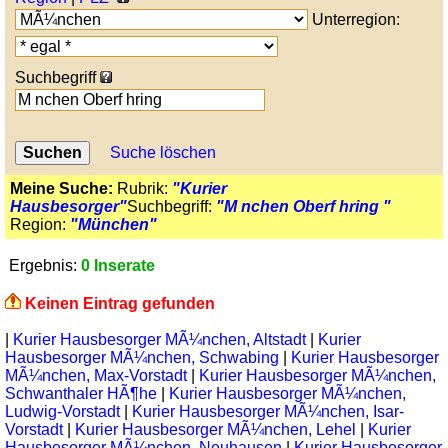
Unterregion:
Suchbegriff
Suche löschen
Meine Suche:
Rubrik:
"Kurier
Hausbesorger"
Suchbegriff:
"M nchen Oberf hring "
Region:
"München"
Ergebnis:
0 Inserate
Keinen Eintrag gefunden
|
Kurier Hausbesorger MÃ¼nchen, Altstadt
|
Kurier
Hausbesorger MÃ¼nchen, Schwabing
|
Kurier Hausbesorger
MÃ¼nchen, Max-Vorstadt
|
Kurier Hausbesorger MÃ¼nchen,
Schwanthaler HÃ¶he
|
Kurier Hausbesorger MÃ¼nchen,
Ludwig-Vorstadt
|
Kurier Hausbesorger MÃ¼nchen, Isar-
Vorstadt
|
Kurier Hausbesorger MÃ¼nchen, Lehel
|
Kurier
Hausbesorger MÃ¼nchen, Neuhausen
|
Kurier Hausbesorger