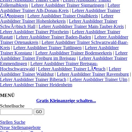
Zollernalbkreis
|
Lehrer Ausbildner Trainer Sigmaringen
|
Lehrer
Ausbildner Trainer Alb-Donau-Kreis
|
Lehrer Ausbildner Trainer
GÃ¶ppingen
|
Lehrer Ausbildner Trainer Ostalbkreis
|
Lehrer
Ausbildner Trainer Hohenlohekreis
|
Lehrer Ausbildner Trainer
SchwÃ¤bisch Hall
|
Lehrer Ausbildner Trainer Main-Tauber-Kreis
|
Lehrer Ausbildner Trainer Pforzheim
|
Lehrer Ausbildner Trainer
Rastatt
|
Lehrer Ausbildner Trainer Baden-Baden
|
Lehrer Ausbildner
Trainer Ortenaukreis
|
Lehrer Ausbildner Trainer Schwarzwald-Baar-
Kreis
|
Lehrer Ausbildner Trainer Tuttlingen
|
Lehrer Ausbildner
Trainer Konstanz
|
Lehrer Ausbildner Trainer Bodenseekreis
|
Lehrer
Ausbildner Trainer Freiburg im Breisgau
|
Lehrer Ausbildner Trainer
Emmendingen
|
Lehrer Ausbildner Trainer Breisgau-
Hochschwarzwald
|
Lehrer Ausbildner Trainer LÃ¶rrach
|
Lehrer
Ausbildner Trainer Waldshut
|
Lehrer Ausbildner Trainer Ravensburg
|
Lehrer Ausbildner Trainer Biberach
|
Lehrer Ausbildner Trainer Ulm
|
Lehrer Ausbildner Trainer Heidenheim
MENÜ
Gratis Kleinanzeige schalten...
Schnellsuche
Stellen Suche
Neue Stellenangebote