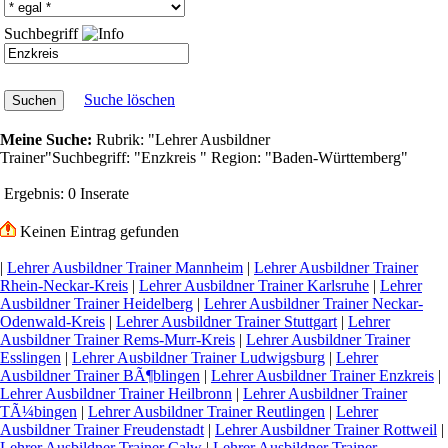
Suchbegriff
Suche löschen
Meine Suche:
Rubrik:
"Lehrer Ausbildner
Trainer"
Suchbegriff:
"Enzkreis "
Region:
"Baden-Württemberg"
Ergebnis:
0 Inserate
Keinen Eintrag gefunden
|
Lehrer Ausbildner Trainer Mannheim
|
Lehrer Ausbildner Trainer
Rhein-Neckar-Kreis
|
Lehrer Ausbildner Trainer Karlsruhe
|
Lehrer
Ausbildner Trainer Heidelberg
|
Lehrer Ausbildner Trainer Neckar-
Odenwald-Kreis
|
Lehrer Ausbildner Trainer Stuttgart
|
Lehrer
Ausbildner Trainer Rems-Murr-Kreis
|
Lehrer Ausbildner Trainer
Esslingen
|
Lehrer Ausbildner Trainer Ludwigsburg
|
Lehrer
Ausbildner Trainer BÃ¶blingen
|
Lehrer Ausbildner Trainer Enzkreis
|
Lehrer Ausbildner Trainer Heilbronn
|
Lehrer Ausbildner Trainer
TÃ¼bingen
|
Lehrer Ausbildner Trainer Reutlingen
|
Lehrer
Ausbildner Trainer Freudenstadt
|
Lehrer Ausbildner Trainer Rottweil
|
Lehrer Ausbildner Trainer Calw
|
Lehrer Ausbildner Trainer