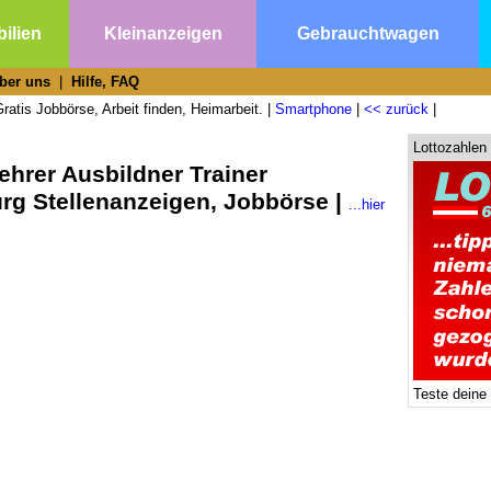
ilien
Kleinanzeigen
Gebrauchtwagen
ber uns
|
Hilfe, FAQ
ratis Jobbörse, Arbeit finden, Heimarbeit. |
Smartphone
|
<< zurück
|
Lottozahlen
ehrer Ausbildner Trainer
g Stellenanzeigen, Jobbörse |
...hier
Teste deine