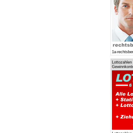
1a-rechtsbe
Lottozahlen 
Gewinnkontr