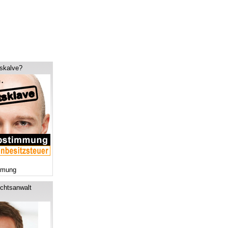
tskalve?
mmung
chtsanwalt