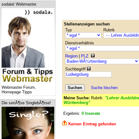
sodala! Webmaster.
Stellenanzeigen suchen
Typ
Rubrik
Dienstverhältnis
Region
|
PLZ
Suchbegriff
Webmaster Forum,
Suche löschen
Homepage Tipps
Meine Suche:
Rubrik:
"Lehrer Ausbildne
Württemberg"
Die seriÃ¶se SinglebÃ¶rse!
Ergebnis:
0 Inserate
Keinen Eintrag gefunden