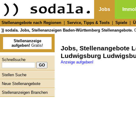
Jobs
Immob
Stellenangebote nach Regionen
|
Service, Tipps & Tools
|
Spiele
|
Ü
)) sodala. Jobs, Stellenanzeigen Baden-Württemberg Stellenangebote.
G
Stellenanzeige
aufgeben!
Gratis!
Jobs, Stellenangebote L
Ludwigsburg Ludwigsbur
Schnellsuche
Anzeige aufgeben!
Stellen Suche
Neue Stellenangebote
Stellenanzeigen Branchen