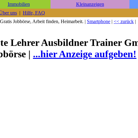
Immobilien
Kleinanzeigen
Über uns
|
Hilfe, FAQ
Gratis Jobbörse, Arbeit finden, Heimarbeit. |
Smartphone
|
<< zurück
|
ote Lehrer Ausbildner Trainer 
bbörse |
...hier Anzeige aufgeben!