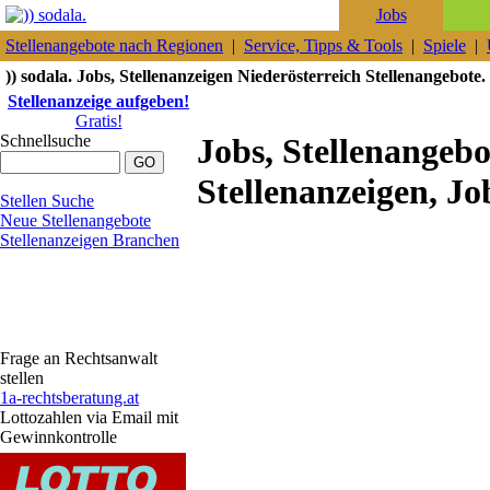
Jobs
Stellenangebote nach Regionen
|
Service, Tipps & Tools
|
Spiele
|
)) sodala. Jobs, Stellenanzeigen Niederösterreich Stellenangebote.
Stellenanzeige aufgeben!
Gratis!
Schnellsuche
Jobs, Stellenangeb
Stellenanzeigen, Jo
Stellen Suche
Neue Stellenangebote
Stellenanzeigen Branchen
Frage an Rechtsanwalt
stellen
1a-rechtsberatung.at
Lottozahlen via Email mit
Gewinnkontrolle