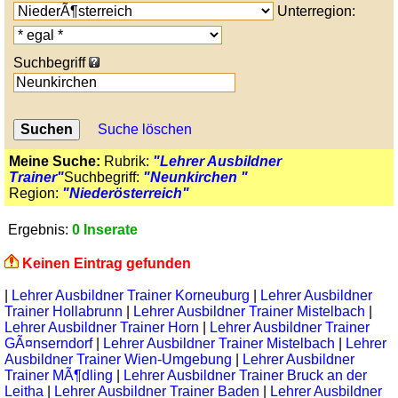
Unterregion:
Suchbegriff
Suche löschen
Meine Suche:
Rubrik:
"Lehrer Ausbildner
Trainer"
Suchbegriff:
"Neunkirchen "
Region:
"Niederösterreich"
Ergebnis:
0 Inserate
Keinen Eintrag gefunden
|
Lehrer Ausbildner Trainer Korneuburg
|
Lehrer Ausbildner
Trainer Hollabrunn
|
Lehrer Ausbildner Trainer Mistelbach
|
Lehrer Ausbildner Trainer Horn
|
Lehrer Ausbildner Trainer
GÃ¤nserndorf
|
Lehrer Ausbildner Trainer Mistelbach
|
Lehrer
Ausbildner Trainer Wien-Umgebung
|
Lehrer Ausbildner
Trainer MÃ¶dling
|
Lehrer Ausbildner Trainer Bruck an der
Leitha
|
Lehrer Ausbildner Trainer Baden
|
Lehrer Ausbildner