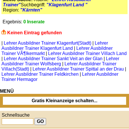
Trainer"
Suchbegriff:
"Klagenfurt Land "
Region:
"Kärnten"
Ergebnis:
0 Inserate
Keinen Eintrag gefunden
|
Lehrer Ausbildner Trainer Klagenfurt(Stadt)
|
Lehrer
Ausbildner Trainer Klagenfurt Land
|
Lehrer Ausbildner
Trainer VÃ¶lkermarkt
|
Lehrer Ausbildner Trainer Villach Land
|
Lehrer Ausbildner Trainer Sankt Veit an der Glan
|
Lehrer
Ausbildner Trainer Wolfsberg
|
Lehrer Ausbildner Trainer
Villach(Stadt)
|
Lehrer Ausbildner Trainer Spittal an der Drau
|
Lehrer Ausbildner Trainer Feldkirchen
|
Lehrer Ausbildner
Trainer Hermagor
MENÜ
Gratis Kleinanzeige schalten...
Schnellsuche