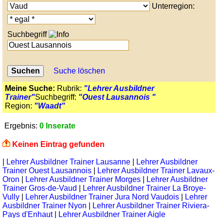
Unterregion:
Suchbegriff
Suche löschen
Meine Suche:
Rubrik:
"Lehrer Ausbildner
Trainer"
Suchbegriff:
"Ouest Lausannois "
Region:
"Waadt"
Ergebnis:
0 Inserate
Keinen Eintrag gefunden
|
Lehrer Ausbildner Trainer Lausanne
|
Lehrer Ausbildner
Trainer Ouest Lausannois
|
Lehrer Ausbildner Trainer Lavaux-
Oron
|
Lehrer Ausbildner Trainer Morges
|
Lehrer Ausbildner
Trainer Gros-de-Vaud
|
Lehrer Ausbildner Trainer La Broye-
Vully
|
Lehrer Ausbildner Trainer Jura Nord Vaudois
|
Lehrer
Ausbildner Trainer Nyon
|
Lehrer Ausbildner Trainer Riviera-
Pays d'Enhaut
|
Lehrer Ausbildner Trainer Aigle