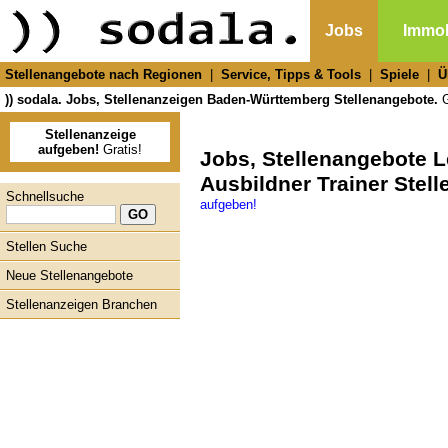
Jobs
Immob
Stellenangebote nach Regionen
|
Service, Tipps & Tools
|
Spiele
|
Ü
)) sodala. Jobs, Stellenanzeigen Baden-Württemberg Stellenangebote.
G
Stellenanzeige
aufgeben!
Gratis!
Jobs, Stellenangebote L
Ausbildner Trainer Stel
Schnellsuche
aufgeben!
Stellen Suche
Neue Stellenangebote
Stellenanzeigen Branchen