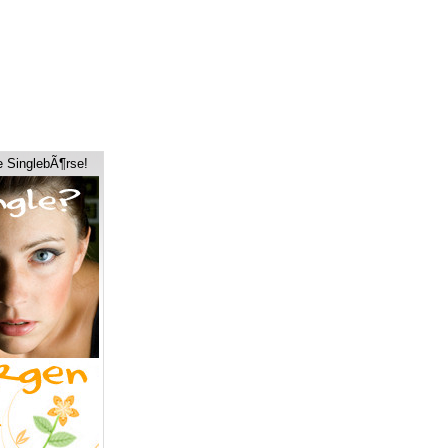
e SinglebÃ¶rse!