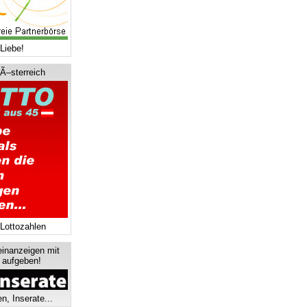
Liebe!
 Ã–sterreich
 Lottozahlen
einanzeigen mit
s aufgeben!
n, Inserate...