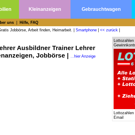
ilien
Kleinanzeigen
Gebrauchtwagen
ber uns
|
Hilfe, FAQ
ratis Jobbörse, Arbeit finden, Heimarbeit. |
Smartphone
|
<< zurück
|
Lottozahlen 
Gewinnkontr
ehrer Ausbildner Trainer Lehrer
lenanzeigen, Jobbörse |
...hier Anzeige
Lottozahlen
Email