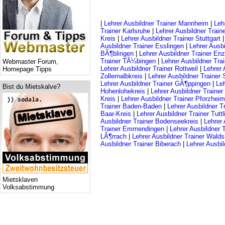
|
Lehrer Ausbildner Trainer Mannheim
|
Leh
Trainer Karlsruhe
|
Lehrer Ausbildner Train
Kreis
|
Lehrer Ausbildner Trainer Stuttgart
Ausbildner Trainer Esslingen
|
Lehrer Ausb
BÃ¶blingen
|
Lehrer Ausbildner Trainer Enz
Trainer TÃ¼bingen
|
Lehrer Ausbildner Tra
Webmaster Forum,
Lehrer Ausbildner Trainer Rottweil
|
Lehrer 
Homepage Tipps
Zollernalbkreis
|
Lehrer Ausbildner Trainer
Lehrer Ausbildner Trainer GÃ¶ppingen
|
Leh
Bist du Mietskalve?
Hohenlohekreis
|
Lehrer Ausbildner Traine
Kreis
|
Lehrer Ausbildner Trainer Pforzheim
Trainer Baden-Baden
|
Lehrer Ausbildner T
Baar-Kreis
|
Lehrer Ausbildner Trainer Tutt
Ausbildner Trainer Bodenseekreis
|
Lehrer 
Trainer Emmendingen
|
Lehrer Ausbildner
LÃ¶rrach
|
Lehrer Ausbildner Trainer Walds
Ausbildner Trainer Biberach
|
Lehrer Ausbil
Mietsklaven
Volksabstimmung