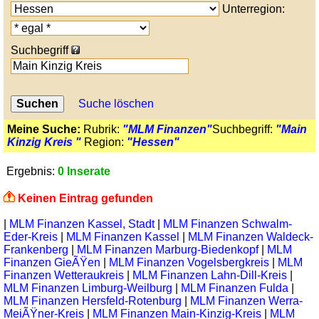
Unterregion:
Suchbegriff
Suche löschen
Meine Suche:
Rubrik:
"MLM Finanzen"
Suchbegriff:
"Main
Kinzig Kreis "
Region:
"Hessen"
Ergebnis:
0 Inserate
Keinen Eintrag gefunden
|
MLM Finanzen Kassel, Stadt
|
MLM Finanzen Schwalm-
Eder-Kreis
|
MLM Finanzen Kassel
|
MLM Finanzen Waldeck-
Frankenberg
|
MLM Finanzen Marburg-Biedenkopf
|
MLM
Finanzen GieÃŸen
|
MLM Finanzen Vogelsbergkreis
|
MLM
Finanzen Wetteraukreis
|
MLM Finanzen Lahn-Dill-Kreis
|
MLM Finanzen Limburg-Weilburg
|
MLM Finanzen Fulda
|
MLM Finanzen Hersfeld-Rotenburg
|
MLM Finanzen Werra-
MeiÃŸner-Kreis
|
MLM Finanzen Main-Kinzig-Kreis
|
MLM