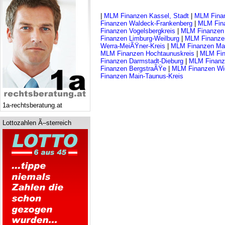
|
MLM Finanzen Kassel, Stadt
|
MLM Finan
Finanzen Waldeck-Frankenberg
|
MLM Fina
Finanzen Vogelsbergkreis
|
MLM Finanzen 
Finanzen Limburg-Weilburg
|
MLM Finanze
Werra-MeiÃŸner-Kreis
|
MLM Finanzen Mai
MLM Finanzen Hochtaunuskreis
|
MLM Fin
Finanzen Darmstadt-Dieburg
|
MLM Finanz
Finanzen BergstraÃŸe
|
MLM Finanzen Wi
Finanzen Main-Taunus-Kreis
1a-rechtsberatung.at
Lottozahlen Ã–sterreich