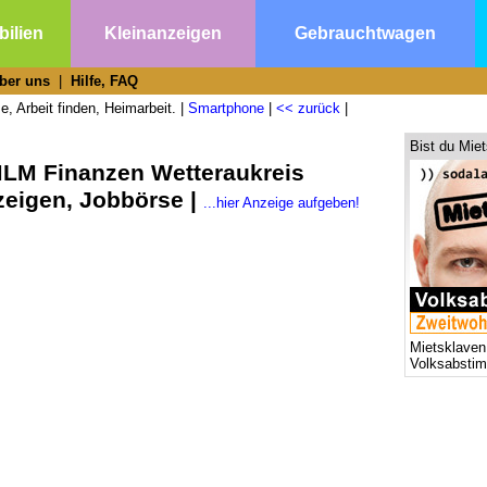
ilien
Kleinanzeigen
Gebrauchtwagen
ber uns
|
Hilfe, FAQ
, Arbeit finden, Heimarbeit. |
Smartphone
|
<< zurück
|
Bist du Mie
MLM Finanzen Wetteraukreis
zeigen, Jobbörse |
...hier Anzeige aufgeben!
Mietsklaven
Volksabsti