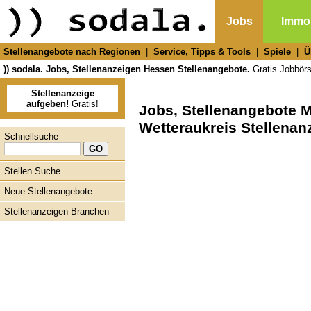
Jobs
Immob
Stellenangebote nach Regionen
|
Service, Tipps & Tools
|
Spiele
|
Ü
)) sodala. Jobs, Stellenanzeigen Hessen Stellenangebote.
Gratis Jobbörse
Stellenanzeige
aufgeben!
Gratis!
Jobs, Stellenangebote 
Wetteraukreis Stellenan
Schnellsuche
Stellen Suche
Neue Stellenangebote
Stellenanzeigen Branchen