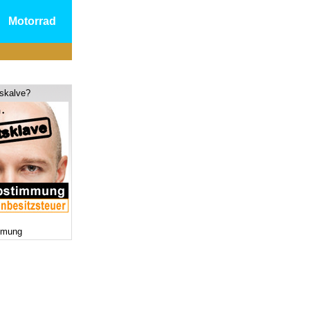
Motorrad
tskalve?
mmung