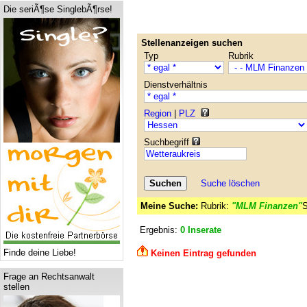
Die seriÃ¶se SinglebÃ¶rse!
Stellenanzeigen suchen
Typ
Rubrik
Dienstverhältnis
Region
|
PLZ
Suchbegriff
Suche löschen
Meine Suche:
Rubrik:
"MLM Finanzen"
S
Ergebnis:
0 Inserate
Finde deine Liebe!
Keinen Eintrag gefunden
Frage an Rechtsanwalt
stellen