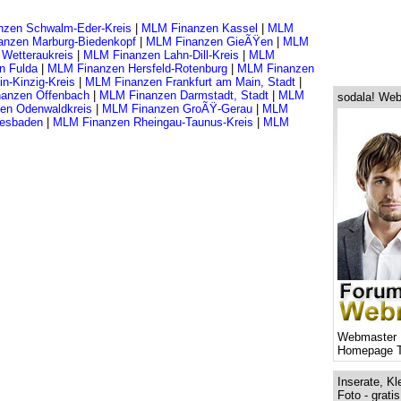
zen Schwalm-Eder-Kreis
|
MLM Finanzen Kassel
|
MLM
nzen Marburg-Biedenkopf
|
MLM Finanzen GieÃŸen
|
MLM
Wetteraukreis
|
MLM Finanzen Lahn-Dill-Kreis
|
MLM
n Fulda
|
MLM Finanzen Hersfeld-Rotenburg
|
MLM Finanzen
n-Kinzig-Kreis
|
MLM Finanzen Frankfurt am Main, Stadt
|
anzen Offenbach
|
MLM Finanzen Darmstadt, Stadt
|
MLM
sodala! Web
en Odenwaldkreis
|
MLM Finanzen GroÃŸ-Gerau
|
MLM
esbaden
|
MLM Finanzen Rheingau-Taunus-Kreis
|
MLM
Webmaster 
Homepage T
Inserate, Kl
Foto - grati