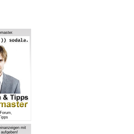
master.
Forum,
ipps
einanzeigen mit
s aufgeben!