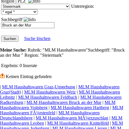
Region
|
PLZ
Unterregion:
Suchbegriff
Suche löschen
Meine Suche:
Rubrik:
"MLM Haushaltswaren"
Suchbegriff:
"Bruck
an der Mur "
Region:
"Steiermark"
Ergebnis:
0 Inserate
Keinen Eintrag gefunden
|
MLM Haushaltswaren Graz-Umgebung
|
MLM Haushaltswaren
Graz(Stadt)
|
MLM Haushaltswaren Weiz
|
MLM Haushaltswaren
Leibnitz
|
MLM Haushaltswaren Feldbach
|
MLM Haushaltswaren
Radkersburg
|
MLM Haushaltswaren Bruck an der Mur
|
MLM
Haushaltswaren Voitsberg
|
MLM Haushaltswaren Hartberg
|
MLM
Haushaltswaren FÃ¼rstenfeld
|
MLM Haushaltswaren
Deutschlandsberg
|
MLM Haushaltswaren MÃ¼rzzuschlag
|
MLM
Haushaltswaren Leoben
|
MLM Haushaltswaren Knittelfeld
|
MLM
Haushaltswaren Judenburg
|
MLM Haushaltswaren Liezen
|
MLM