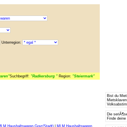
Unterregion:
aren"
Suchbegriff:
"Radkersburg "
Region:
"Steiermark"
Bist du Mie
Mietsklaven
Volksabsti
Die seriÃ¶s
Finde deine 
LM Haushaltswaren Graz(Stadt)
|
MLM Haushaltswaren