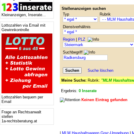
Stellenanzeigen suchen
Typ
Rubrik
Kleinanzeigen, Inserate...
Lottozahlen via Email mit
Dienstverhältnis
Gewinnkontrolle
Region
|
PLZ
Suchbegriff
Suche löschen
Meine Suche:
Rubrik:
"MLM Haushaltsw
Ergebnis:
0 Inserate
Lottozahlen bequem per
Keinen Eintrag gefunden
Email
Frage an Rechtsanwalt
stellen
1a-rechtsberatung.at
|
MLM Haushaltswaren Graz-Umgebung
|
M