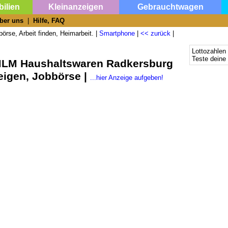
ilien
Kleinanzeigen
Gebrauchtwagen
ber uns
|
Hilfe, FAQ
örse, Arbeit finden, Heimarbeit. |
Smartphone
|
<< zurück
|
Lottozahlen
Teste deine
 MLM Haushaltswaren Radkersburg
eigen, Jobbörse |
...hier Anzeige aufgeben!