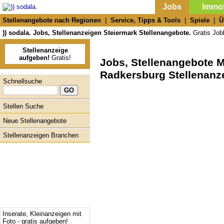
Jobs
Immob
Stellenangebote nach Regionen
|
Service, Tipps & Tools
|
Spiele
|
Ü
)) sodala. Jobs, Stellenanzeigen Steiermark Stellenangebote.
Gratis Jobb
Stellenanzeige
aufgeben!
Gratis!
Jobs, Stellenangebote
Radkersburg Stellenanz
Schnellsuche
Stellen Suche
Neue Stellenangebote
Stellenanzeigen Branchen
Inserate, Kleinanzeigen mit
Foto - gratis aufgeben!