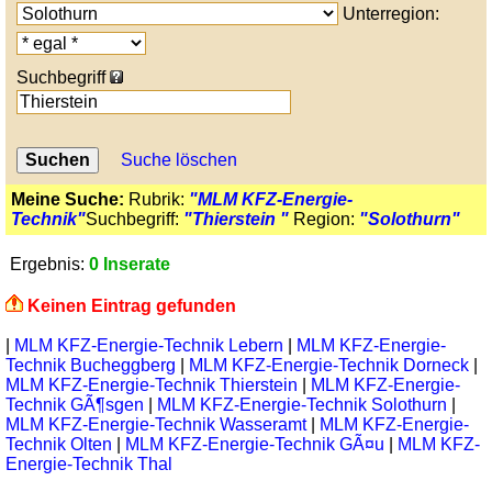
Unterregion:
Suchbegriff
Suche löschen
Meine Suche:
Rubrik:
"MLM KFZ-Energie-
Technik"
Suchbegriff:
"Thierstein "
Region:
"Solothurn"
Ergebnis:
0 Inserate
Keinen Eintrag gefunden
|
MLM KFZ-Energie-Technik Lebern
|
MLM KFZ-Energie-
Technik Bucheggberg
|
MLM KFZ-Energie-Technik Dorneck
|
MLM KFZ-Energie-Technik Thierstein
|
MLM KFZ-Energie-
Technik GÃ¶sgen
|
MLM KFZ-Energie-Technik Solothurn
|
MLM KFZ-Energie-Technik Wasseramt
|
MLM KFZ-Energie-
Technik Olten
|
MLM KFZ-Energie-Technik GÃ¤u
|
MLM KFZ-
Energie-Technik Thal