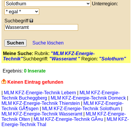
Unterregion:
Suchbegriff
Suche löschen
Meine Suche:
Rubrik:
"MLM KFZ-Energie-
Technik"
Suchbegriff:
"Wasseramt "
Region:
"Solothurn"
Ergebnis:
0 Inserate
Keinen Eintrag gefunden
|
MLM KFZ-Energie-Technik Lebern
|
MLM KFZ-Energie-
Technik Bucheggberg
|
MLM KFZ-Energie-Technik Dorneck
|
MLM KFZ-Energie-Technik Thierstein
|
MLM KFZ-Energie-
Technik GÃ¶sgen
|
MLM KFZ-Energie-Technik Solothurn
|
MLM KFZ-Energie-Technik Wasseramt
|
MLM KFZ-Energie-
Technik Olten
|
MLM KFZ-Energie-Technik GÃ¤u
|
MLM KFZ-
Energie-Technik Thal