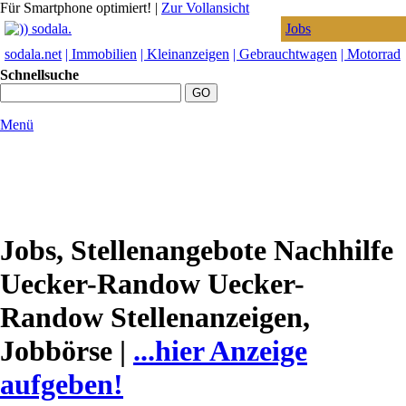
Für Smartphone optimiert!
|
Zur Vollansicht
Jobs
sodala.net
| Immobilien
| Kleinanzeigen
| Gebrauchtwagen
| Motorrad
Schnellsuche
Menü
Jobs, Stellenangebote Nachhilfe
Uecker-Randow Uecker-
Randow Stellenanzeigen,
Jobbörse |
...hier Anzeige
aufgeben!