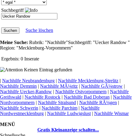
Suchbegriff
Suche löschen
Meine Suche:
Rubrik:
"Nachhilfe"
Suchbegriff:
"Uecker Randow "
Region:
"Mecklenburg-Vorpommern"
Ergebnis:
0 Inserate
Keinen Eintrag gefunden
|
Nachhilfe Neubrandenburg
|
Nachhilfe Mecklenburg-Strelitz
|
Nachhilfe Demmin
|
Nachhilfe MÃ¼ritz
|
Nachhilfe GÃ¼strow
|
Nachhilfe Uecker-Randow
|
Nachhilfe Ostvorpommern
|
Nachhilfe
Greifswald
|
Nachhilfe Rostock
|
Nachhilfe Bad Doberan
|
Nachhilfe
Nordvorpommern
|
Nachhilfe Stralsund
|
Nachhilfe RÃ¼gen
|
Nachhilfe Schwerin
|
Nachhilfe Parchim
|
Nachhilfe
Nordwestmecklenburg
|
Nachhilfe Ludwigslust
|
Nachhilfe Wismar
MENÜ
Gratis Kleinanzeige schalten...
Schnellsuche