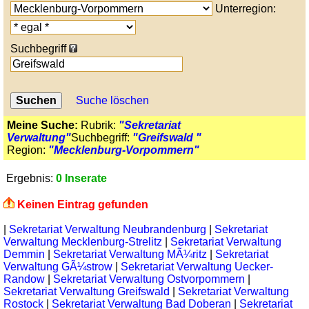
Unterregion:
Suchbegriff
Suche löschen
Meine Suche:
Rubrik:
"Sekretariat
Verwaltung"
Suchbegriff:
"Greifswald "
Region:
"Mecklenburg-Vorpommern"
Ergebnis:
0 Inserate
Keinen Eintrag gefunden
|
Sekretariat Verwaltung Neubrandenburg
|
Sekretariat
Verwaltung Mecklenburg-Strelitz
|
Sekretariat Verwaltung
Demmin
|
Sekretariat Verwaltung MÃ¼ritz
|
Sekretariat
Verwaltung GÃ¼strow
|
Sekretariat Verwaltung Uecker-
Randow
|
Sekretariat Verwaltung Ostvorpommern
|
Sekretariat Verwaltung Greifswald
|
Sekretariat Verwaltung
Rostock
|
Sekretariat Verwaltung Bad Doberan
|
Sekretariat