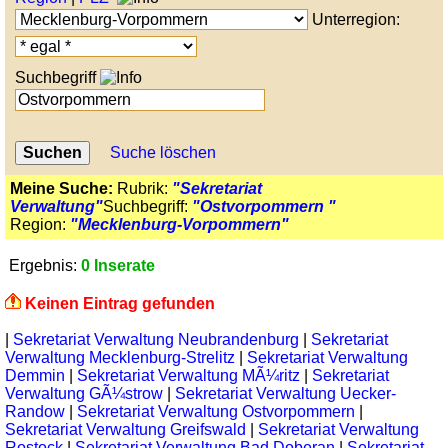
Unterregion:
Suchbegriff
Suche löschen
Meine Suche:
Rubrik:
"Sekretariat
Verwaltung"
Suchbegriff:
"Ostvorpommern "
Region:
"Mecklenburg-Vorpommern"
Ergebnis:
0 Inserate
Keinen Eintrag gefunden
|
Sekretariat Verwaltung Neubrandenburg
|
Sekretariat
Verwaltung Mecklenburg-Strelitz
|
Sekretariat Verwaltung
Demmin
|
Sekretariat Verwaltung MÃ¼ritz
|
Sekretariat
Verwaltung GÃ¼strow
|
Sekretariat Verwaltung Uecker-
Randow
|
Sekretariat Verwaltung Ostvorpommern
|
Sekretariat Verwaltung Greifswald
|
Sekretariat Verwaltung
Rostock
|
Sekretariat Verwaltung Bad Doberan
|
Sekretariat