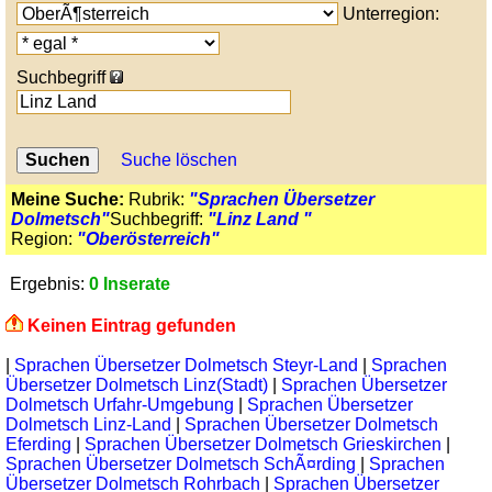
Unterregion:
Suchbegriff
Suche löschen
Meine Suche:
Rubrik:
"Sprachen Übersetzer
Dolmetsch"
Suchbegriff:
"Linz Land "
Region:
"Oberösterreich"
Ergebnis:
0 Inserate
Keinen Eintrag gefunden
|
Sprachen Übersetzer Dolmetsch Steyr-Land
|
Sprachen
Übersetzer Dolmetsch Linz(Stadt)
|
Sprachen Übersetzer
Dolmetsch Urfahr-Umgebung
|
Sprachen Übersetzer
Dolmetsch Linz-Land
|
Sprachen Übersetzer Dolmetsch
Eferding
|
Sprachen Übersetzer Dolmetsch Grieskirchen
|
Sprachen Übersetzer Dolmetsch SchÃ¤rding
|
Sprachen
Übersetzer Dolmetsch Rohrbach
|
Sprachen Übersetzer