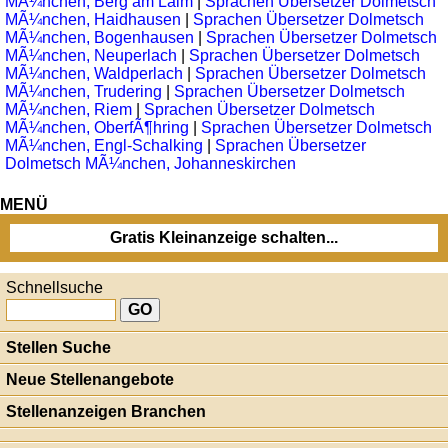
MÃ¼nchen, Berg am Laim
|
Sprachen Übersetzer Dolmetsch
MÃ¼nchen, Haidhausen
|
Sprachen Übersetzer Dolmetsch
MÃ¼nchen, Bogenhausen
|
Sprachen Übersetzer Dolmetsch
MÃ¼nchen, Neuperlach
|
Sprachen Übersetzer Dolmetsch
MÃ¼nchen, Waldperlach
|
Sprachen Übersetzer Dolmetsch
MÃ¼nchen, Trudering
|
Sprachen Übersetzer Dolmetsch
MÃ¼nchen, Riem
|
Sprachen Übersetzer Dolmetsch
MÃ¼nchen, OberfÃ¶hring
|
Sprachen Übersetzer Dolmetsch
MÃ¼nchen, Engl-Schalking
|
Sprachen Übersetzer
Dolmetsch MÃ¼nchen, Johanneskirchen
MENÜ
Gratis Kleinanzeige schalten...
Schnellsuche
Stellen Suche
Neue Stellenangebote
Stellenanzeigen Branchen