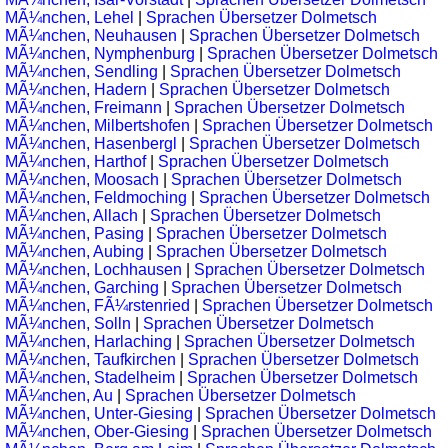
MÃ¼nchen, Lehel
|
Sprachen Übersetzer Dolmetsch
MÃ¼nchen, Neuhausen
|
Sprachen Übersetzer Dolmetsch
MÃ¼nchen, Nymphenburg
|
Sprachen Übersetzer Dolmetsch
MÃ¼nchen, Sendling
|
Sprachen Übersetzer Dolmetsch
MÃ¼nchen, Hadern
|
Sprachen Übersetzer Dolmetsch
MÃ¼nchen, Freimann
|
Sprachen Übersetzer Dolmetsch
MÃ¼nchen, Milbertshofen
|
Sprachen Übersetzer Dolmetsch
MÃ¼nchen, Hasenbergl
|
Sprachen Übersetzer Dolmetsch
MÃ¼nchen, Harthof
|
Sprachen Übersetzer Dolmetsch
MÃ¼nchen, Moosach
|
Sprachen Übersetzer Dolmetsch
MÃ¼nchen, Feldmoching
|
Sprachen Übersetzer Dolmetsch
MÃ¼nchen, Allach
|
Sprachen Übersetzer Dolmetsch
MÃ¼nchen, Pasing
|
Sprachen Übersetzer Dolmetsch
MÃ¼nchen, Aubing
|
Sprachen Übersetzer Dolmetsch
MÃ¼nchen, Lochhausen
|
Sprachen Übersetzer Dolmetsch
MÃ¼nchen, Garching
|
Sprachen Übersetzer Dolmetsch
MÃ¼nchen, FÃ¼rstenried
|
Sprachen Übersetzer Dolmetsch
MÃ¼nchen, Solln
|
Sprachen Übersetzer Dolmetsch
MÃ¼nchen, Harlaching
|
Sprachen Übersetzer Dolmetsch
MÃ¼nchen, Taufkirchen
|
Sprachen Übersetzer Dolmetsch
MÃ¼nchen, Stadelheim
|
Sprachen Übersetzer Dolmetsch
MÃ¼nchen, Au
|
Sprachen Übersetzer Dolmetsch
MÃ¼nchen, Unter-Giesing
|
Sprachen Übersetzer Dolmetsch
MÃ¼nchen, Ober-Giesing
|
Sprachen Übersetzer Dolmetsch