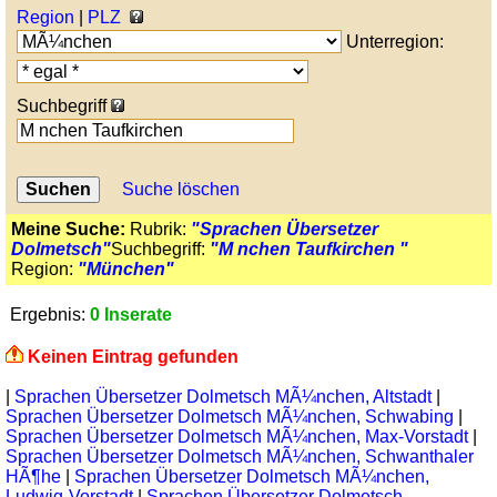
Region
|
PLZ
Unterregion:
Suchbegriff
Suche löschen
Meine Suche:
Rubrik:
"Sprachen Übersetzer
Dolmetsch"
Suchbegriff:
"M nchen Taufkirchen "
Region:
"München"
Ergebnis:
0 Inserate
Keinen Eintrag gefunden
|
Sprachen Übersetzer Dolmetsch MÃ¼nchen, Altstadt
|
Sprachen Übersetzer Dolmetsch MÃ¼nchen, Schwabing
|
Sprachen Übersetzer Dolmetsch MÃ¼nchen, Max-Vorstadt
|
Sprachen Übersetzer Dolmetsch MÃ¼nchen, Schwanthaler
HÃ¶he
|
Sprachen Übersetzer Dolmetsch MÃ¼nchen,
Ludwig-Vorstadt
|
Sprachen Übersetzer Dolmetsch