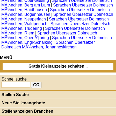
MÃ¼nchen, Ober-Giesing
|
Sprachen Übersetzer Dolmetsch
MÃ¼nchen, Berg am Laim
|
Sprachen Übersetzer Dolmetsch
MÃ¼nchen, Haidhausen
|
Sprachen Übersetzer Dolmetsch
MÃ¼nchen, Bogenhausen
|
Sprachen Übersetzer Dolmetsch
MÃ¼nchen, Neuperlach
|
Sprachen Übersetzer Dolmetsch
MÃ¼nchen, Waldperlach
|
Sprachen Übersetzer Dolmetsch
MÃ¼nchen, Trudering
|
Sprachen Übersetzer Dolmetsch
MÃ¼nchen, Riem
|
Sprachen Übersetzer Dolmetsch
MÃ¼nchen, OberfÃ¶hring
|
Sprachen Übersetzer Dolmetsch
MÃ¼nchen, Engl-Schalking
|
Sprachen Übersetzer
Dolmetsch MÃ¼nchen, Johanneskirchen
MENÜ
Gratis Kleinanzeige schalten...
Schnellsuche
Stellen Suche
Neue Stellenangebote
Stellenanzeigen Branchen