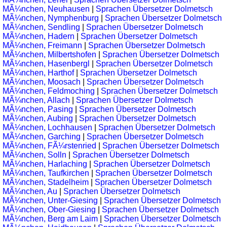
MÃ¼nchen, Neuhausen
|
Sprachen Übersetzer Dolmetsch
MÃ¼nchen, Nymphenburg
|
Sprachen Übersetzer Dolmetsch
MÃ¼nchen, Sendling
|
Sprachen Übersetzer Dolmetsch
MÃ¼nchen, Hadern
|
Sprachen Übersetzer Dolmetsch
MÃ¼nchen, Freimann
|
Sprachen Übersetzer Dolmetsch
MÃ¼nchen, Milbertshofen
|
Sprachen Übersetzer Dolmetsch
MÃ¼nchen, Hasenbergl
|
Sprachen Übersetzer Dolmetsch
MÃ¼nchen, Harthof
|
Sprachen Übersetzer Dolmetsch
MÃ¼nchen, Moosach
|
Sprachen Übersetzer Dolmetsch
MÃ¼nchen, Feldmoching
|
Sprachen Übersetzer Dolmetsch
MÃ¼nchen, Allach
|
Sprachen Übersetzer Dolmetsch
MÃ¼nchen, Pasing
|
Sprachen Übersetzer Dolmetsch
MÃ¼nchen, Aubing
|
Sprachen Übersetzer Dolmetsch
MÃ¼nchen, Lochhausen
|
Sprachen Übersetzer Dolmetsch
MÃ¼nchen, Garching
|
Sprachen Übersetzer Dolmetsch
MÃ¼nchen, FÃ¼rstenried
|
Sprachen Übersetzer Dolmetsch
MÃ¼nchen, Solln
|
Sprachen Übersetzer Dolmetsch
MÃ¼nchen, Harlaching
|
Sprachen Übersetzer Dolmetsch
MÃ¼nchen, Taufkirchen
|
Sprachen Übersetzer Dolmetsch
MÃ¼nchen, Stadelheim
|
Sprachen Übersetzer Dolmetsch
MÃ¼nchen, Au
|
Sprachen Übersetzer Dolmetsch
MÃ¼nchen, Unter-Giesing
|
Sprachen Übersetzer Dolmetsch
MÃ¼nchen, Ober-Giesing
|
Sprachen Übersetzer Dolmetsch
MÃ¼nchen, Berg am Laim
|
Sprachen Übersetzer Dolmetsch