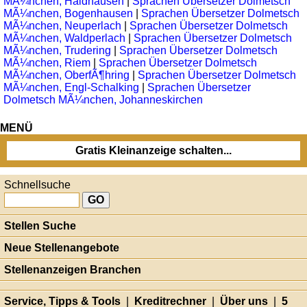
MÃ¼nchen, Haidhausen
|
Sprachen Übersetzer Dolmetsch
MÃ¼nchen, Bogenhausen
|
Sprachen Übersetzer Dolmetsch
MÃ¼nchen, Neuperlach
|
Sprachen Übersetzer Dolmetsch
MÃ¼nchen, Waldperlach
|
Sprachen Übersetzer Dolmetsch
MÃ¼nchen, Trudering
|
Sprachen Übersetzer Dolmetsch
MÃ¼nchen, Riem
|
Sprachen Übersetzer Dolmetsch
MÃ¼nchen, OberfÃ¶hring
|
Sprachen Übersetzer Dolmetsch
MÃ¼nchen, Engl-Schalking
|
Sprachen Übersetzer
Dolmetsch MÃ¼nchen, Johanneskirchen
MENÜ
Gratis Kleinanzeige schalten...
Schnellsuche
Stellen Suche
Neue Stellenangebote
Stellenanzeigen Branchen
Service, Tipps & Tools
|
Kreditrechner
|
Über uns
|
5