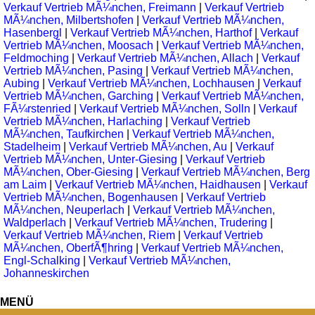
Verkauf Vertrieb MÃ¼nchen, Freimann
|
Verkauf Vertrieb
MÃ¼nchen, Milbertshofen
|
Verkauf Vertrieb MÃ¼nchen,
Hasenbergl
|
Verkauf Vertrieb MÃ¼nchen, Harthof
|
Verkauf
Vertrieb MÃ¼nchen, Moosach
|
Verkauf Vertrieb MÃ¼nchen,
Feldmoching
|
Verkauf Vertrieb MÃ¼nchen, Allach
|
Verkauf
Vertrieb MÃ¼nchen, Pasing
|
Verkauf Vertrieb MÃ¼nchen,
Aubing
|
Verkauf Vertrieb MÃ¼nchen, Lochhausen
|
Verkauf
Vertrieb MÃ¼nchen, Garching
|
Verkauf Vertrieb MÃ¼nchen,
FÃ¼rstenried
|
Verkauf Vertrieb MÃ¼nchen, Solln
|
Verkauf
Vertrieb MÃ¼nchen, Harlaching
|
Verkauf Vertrieb
MÃ¼nchen, Taufkirchen
|
Verkauf Vertrieb MÃ¼nchen,
Stadelheim
|
Verkauf Vertrieb MÃ¼nchen, Au
|
Verkauf
Vertrieb MÃ¼nchen, Unter-Giesing
|
Verkauf Vertrieb
MÃ¼nchen, Ober-Giesing
|
Verkauf Vertrieb MÃ¼nchen, Berg
am Laim
|
Verkauf Vertrieb MÃ¼nchen, Haidhausen
|
Verkauf
Vertrieb MÃ¼nchen, Bogenhausen
|
Verkauf Vertrieb
MÃ¼nchen, Neuperlach
|
Verkauf Vertrieb MÃ¼nchen,
Waldperlach
|
Verkauf Vertrieb MÃ¼nchen, Trudering
|
Verkauf Vertrieb MÃ¼nchen, Riem
|
Verkauf Vertrieb
MÃ¼nchen, OberfÃ¶hring
|
Verkauf Vertrieb MÃ¼nchen,
Engl-Schalking
|
Verkauf Vertrieb MÃ¼nchen,
Johanneskirchen
MENÜ