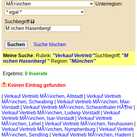
Unterregion:
Suchbegriff
Suche löschen
Meine Suche:
Rubrik:
"Verkauf Vertrieb"
Suchbegriff:
"M
nchen Hasenbergl "
Region:
"München"
Ergebnis:
0 Inserate
Keinen Eintrag gefunden
|
Verkauf Vertrieb MÃ¼nchen, Altstadt
|
Verkauf Vertrieb
MÃ¼nchen, Schwabing
|
Verkauf Vertrieb MÃ¼nchen, Max-
Vorstadt
|
Verkauf Vertrieb MÃ¼nchen, Schwanthaler HÃ¶he
|
Verkauf Vertrieb MÃ¼nchen, Ludwig-Vorstadt
|
Verkauf
Vertrieb MÃ¼nchen, Isar-Vorstadt
|
Verkauf Vertrieb
MÃ¼nchen, Lehel
|
Verkauf Vertrieb MÃ¼nchen, Neuhausen
|
Verkauf Vertrieb MÃ¼nchen, Nymphenburg
|
Verkauf Vertrieb
MÃ¼nchen, Sendling
|
Verkauf Vertrieb MÃ¼nchen, Hadern
|