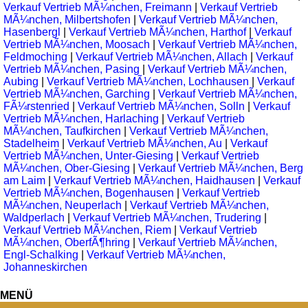
Verkauf Vertrieb MÃ¼nchen, Freimann
|
Verkauf Vertrieb
MÃ¼nchen, Milbertshofen
|
Verkauf Vertrieb MÃ¼nchen,
Hasenbergl
|
Verkauf Vertrieb MÃ¼nchen, Harthof
|
Verkauf
Vertrieb MÃ¼nchen, Moosach
|
Verkauf Vertrieb MÃ¼nchen,
Feldmoching
|
Verkauf Vertrieb MÃ¼nchen, Allach
|
Verkauf
Vertrieb MÃ¼nchen, Pasing
|
Verkauf Vertrieb MÃ¼nchen,
Aubing
|
Verkauf Vertrieb MÃ¼nchen, Lochhausen
|
Verkauf
Vertrieb MÃ¼nchen, Garching
|
Verkauf Vertrieb MÃ¼nchen,
FÃ¼rstenried
|
Verkauf Vertrieb MÃ¼nchen, Solln
|
Verkauf
Vertrieb MÃ¼nchen, Harlaching
|
Verkauf Vertrieb
MÃ¼nchen, Taufkirchen
|
Verkauf Vertrieb MÃ¼nchen,
Stadelheim
|
Verkauf Vertrieb MÃ¼nchen, Au
|
Verkauf
Vertrieb MÃ¼nchen, Unter-Giesing
|
Verkauf Vertrieb
MÃ¼nchen, Ober-Giesing
|
Verkauf Vertrieb MÃ¼nchen, Berg
am Laim
|
Verkauf Vertrieb MÃ¼nchen, Haidhausen
|
Verkauf
Vertrieb MÃ¼nchen, Bogenhausen
|
Verkauf Vertrieb
MÃ¼nchen, Neuperlach
|
Verkauf Vertrieb MÃ¼nchen,
Waldperlach
|
Verkauf Vertrieb MÃ¼nchen, Trudering
|
Verkauf Vertrieb MÃ¼nchen, Riem
|
Verkauf Vertrieb
MÃ¼nchen, OberfÃ¶hring
|
Verkauf Vertrieb MÃ¼nchen,
Engl-Schalking
|
Verkauf Vertrieb MÃ¼nchen,
Johanneskirchen
MENÜ