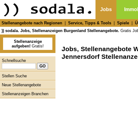
Jobs
Immob
Stellenangebote nach Regionen
|
Service, Tipps & Tools
|
Spiele
|
Ü
)) sodala. Jobs, Stellenanzeigen Burgenland Stellenangebote.
Gratis Job
Stellenanzeige
aufgeben!
Gratis!
Jobs, Stellenangebote 
Jennersdorf Stellenanze
Schnellsuche
Stellen Suche
Neue Stellenangebote
Stellenanzeigen Branchen