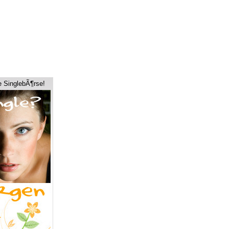
e SinglebÃ¶rse!