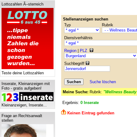
Lottozahlen Ã–sterreich
Stellenanzeigen suchen
Typ
Rubrik
Dienstverhältnis
Region
|
PLZ
Suchbegriff
Teste deine Lottozahlen
Suche löschen
Inserate, Kleinanzeigen mit
Foto - gratis aufgeben!
Meine Suche:
Rubrik:
"Wellness Beauty
Ergebnis:
0 Inserate
Kleinanzeigen, Inserate...
Keinen Eintrag gefunden
Frage an Rechtsanwalt
stellen