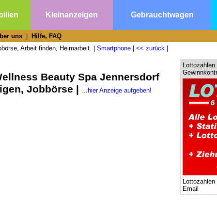
ilien
Kleinanzeigen
Gebrauchtwagen
ber uns
|
Hilfe, FAQ
börse, Arbeit finden, Heimarbeit. |
Smartphone
|
<< zurück
|
Lottozahlen 
Gewinnkontr
Wellness Beauty Spa Jennersdorf
igen, Jobbörse |
...hier Anzeige aufgeben!
Lottozahlen
Email