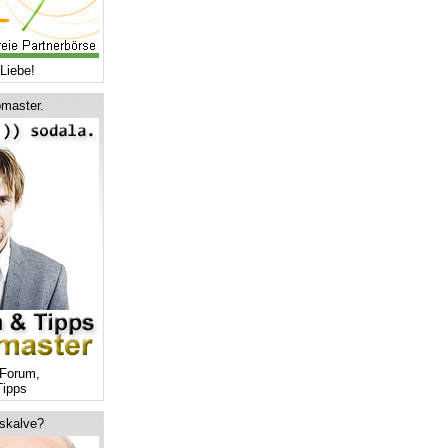
Liebe!
master.
Forum,
ipps
tskalve?