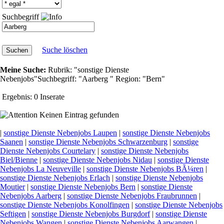
Suchbegriff
Suche löschen
Meine Suche:
Rubrik:
"sonstige Dienste
Nebenjobs"
Suchbegriff:
"Aarberg "
Region:
"Bern"
Ergebnis:
0 Inserate
Keinen Eintrag gefunden
|
sonstige Dienste Nebenjobs Laupen
|
sonstige Dienste Nebenjobs
Saanen
|
sonstige Dienste Nebenjobs Schwarzenburg
|
sonstige
Dienste Nebenjobs Courtelary
|
sonstige Dienste Nebenjobs
Biel/Bienne
|
sonstige Dienste Nebenjobs Nidau
|
sonstige Dienste
Nebenjobs La Neuveville
|
sonstige Dienste Nebenjobs BÃ¼ren
|
sonstige Dienste Nebenjobs Erlach
|
sonstige Dienste Nebenjobs
Moutier
|
sonstige Dienste Nebenjobs Bern
|
sonstige Dienste
Nebenjobs Aarberg
|
sonstige Dienste Nebenjobs Fraubrunnen
|
sonstige Dienste Nebenjobs Konolfingen
|
sonstige Dienste Nebenjobs
Seftigen
|
sonstige Dienste Nebenjobs Burgdorf
|
sonstige Dienste
Nebenjobs Wangen
|
sonstige Dienste Nebenjobs Aarwangen
|