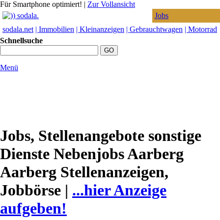
Für Smartphone optimiert!
|
Zur Vollansicht
Jobs
sodala.net
| Immobilien
| Kleinanzeigen
| Gebrauchtwagen
| Motorrad
Schnellsuche
Menü
Jobs, Stellenangebote sonstige
Dienste Nebenjobs Aarberg
Aarberg Stellenanzeigen,
Jobbörse |
...hier Anzeige
aufgeben!