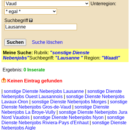
Unterregion:
Suchbegriff
Suche löschen
Meine Suche:
Rubrik:
"sonstige Dienste
Nebenjobs"
Suchbegriff:
"Lausanne "
Region:
"Waadt"
Ergebnis:
0 Inserate
Keinen Eintrag gefunden
|
sonstige Dienste Nebenjobs Lausanne
|
sonstige Dienste
Nebenjobs Ouest Lausannois
|
sonstige Dienste Nebenjobs
Lavaux-Oron
|
sonstige Dienste Nebenjobs Morges
|
sonstige
Dienste Nebenjobs Gros-de-Vaud
|
sonstige Dienste
Nebenjobs La Broye-Vully
|
sonstige Dienste Nebenjobs Jura
Nord Vaudois
|
sonstige Dienste Nebenjobs Nyon
|
sonstige
Dienste Nebenjobs Riviera-Pays d'Enhaut
|
sonstige Dienste
Nebenjobs Aigle