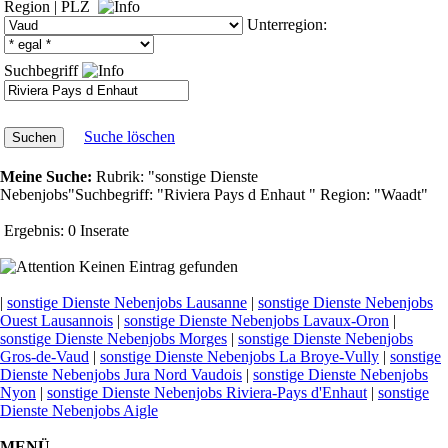
Region
|
PLZ
Unterregion:
Suchbegriff
Suche löschen
Meine Suche:
Rubrik:
"sonstige Dienste
Nebenjobs"
Suchbegriff:
"Riviera Pays d Enhaut "
Region:
"Waadt"
Ergebnis:
0 Inserate
Keinen Eintrag gefunden
|
sonstige Dienste Nebenjobs Lausanne
|
sonstige Dienste Nebenjobs
Ouest Lausannois
|
sonstige Dienste Nebenjobs Lavaux-Oron
|
sonstige Dienste Nebenjobs Morges
|
sonstige Dienste Nebenjobs
Gros-de-Vaud
|
sonstige Dienste Nebenjobs La Broye-Vully
|
sonstige
Dienste Nebenjobs Jura Nord Vaudois
|
sonstige Dienste Nebenjobs
Nyon
|
sonstige Dienste Nebenjobs Riviera-Pays d'Enhaut
|
sonstige
Dienste Nebenjobs Aigle
MENÜ