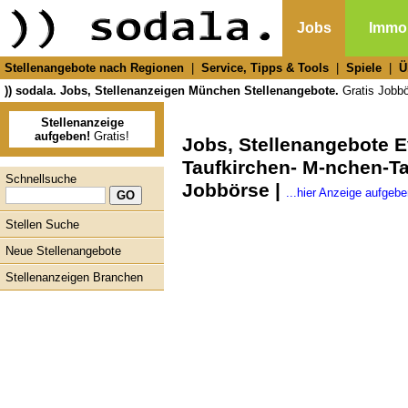
Jobs
Immob
Stellenangebote nach Regionen
|
Service, Tipps & Tools
|
Spiele
|
Ü
)) sodala. Jobs, Stellenanzeigen München Stellenangebote.
Gratis Jobbör
Stellenanzeige
aufgeben!
Gratis!
Jobs, Stellenangebote 
Taufkirchen- M-nchen-Ta
Schnellsuche
Jobbörse |
...hier Anzeige aufgebe
Stellen Suche
Neue Stellenangebote
Stellenanzeigen Branchen