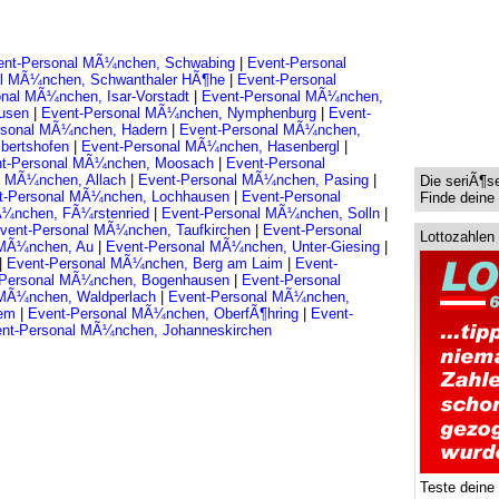
ent-Personal MÃ¼nchen, Schwabing
|
Event-Personal
al MÃ¼nchen, Schwanthaler HÃ¶he
|
Event-Personal
nal MÃ¼nchen, Isar-Vorstadt
|
Event-Personal MÃ¼nchen,
ausen
|
Event-Personal MÃ¼nchen, Nymphenburg
|
Event-
rsonal MÃ¼nchen, Hadern
|
Event-Personal MÃ¼nchen,
lbertshofen
|
Event-Personal MÃ¼nchen, Hasenbergl
|
t-Personal MÃ¼nchen, Moosach
|
Event-Personal
l MÃ¼nchen, Allach
|
Event-Personal MÃ¼nchen, Pasing
|
Die seriÃ¶s
t-Personal MÃ¼nchen, Lochhausen
|
Event-Personal
Finde deine 
Ã¼nchen, FÃ¼rstenried
|
Event-Personal MÃ¼nchen, Solln
|
vent-Personal MÃ¼nchen, Taufkirchen
|
Event-Personal
Lottozahlen
 MÃ¼nchen, Au
|
Event-Personal MÃ¼nchen, Unter-Giesing
|
|
Event-Personal MÃ¼nchen, Berg am Laim
|
Event-
-Personal MÃ¼nchen, Bogenhausen
|
Event-Personal
 MÃ¼nchen, Waldperlach
|
Event-Personal MÃ¼nchen,
iem
|
Event-Personal MÃ¼nchen, OberfÃ¶hring
|
Event-
nt-Personal MÃ¼nchen, Johanneskirchen
Teste deine