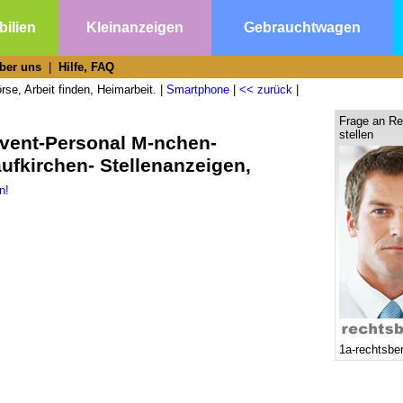
ilien
Kleinanzeigen
Gebrauchtwagen
ber uns
|
Hilfe, FAQ
se, Arbeit finden, Heimarbeit. |
Smartphone
|
<< zurück
|
Frage an Re
stellen
Event-Personal M-nchen-
ufkirchen- Stellenanzeigen,
n!
1a-rechtsbe