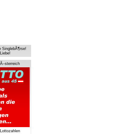
e SinglebÃ¶rse!
Liebe!
 Ã–sterreich
 Lottozahlen