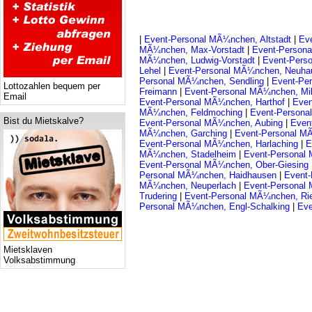
|
Event-Personal MÃ¼nchen, Altstadt
|
Ev
MÃ¼nchen, Max-Vorstadt
|
Event-Person
MÃ¼nchen, Ludwig-Vorstadt
|
Event-Perso
Lehel
|
Event-Personal MÃ¼nchen, Neuh
Personal MÃ¼nchen, Sendling
|
Event-Pe
Lottozahlen bequem per
Freimann
|
Event-Personal MÃ¼nchen, Mi
Email
Event-Personal MÃ¼nchen, Harthof
|
Even
MÃ¼nchen, Feldmoching
|
Event-Persona
Bist du Mietskalve?
Event-Personal MÃ¼nchen, Aubing
|
Even
MÃ¼nchen, Garching
|
Event-Personal M
Event-Personal MÃ¼nchen, Harlaching
|
E
MÃ¼nchen, Stadelheim
|
Event-Personal
Event-Personal MÃ¼nchen, Ober-Giesing
Personal MÃ¼nchen, Haidhausen
|
Event
MÃ¼nchen, Neuperlach
|
Event-Personal
Trudering
|
Event-Personal MÃ¼nchen, R
Personal MÃ¼nchen, Engl-Schalking
|
Eve
Mietsklaven
Volksabstimmung