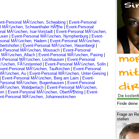
ent-Personal MÃ¼nchen, Schwabing
|
Event-Personal
al MÃ¼nchen, Schwanthaler HÃ¶he
|
Event-Personal
nal MÃ¼nchen, Isar-Vorstadt
|
Event-Personal MÃ¼nchen,
ausen
|
Event-Personal MÃ¼nchen, Nymphenburg
|
Event-
rsonal MÃ¼nchen, Hadern
|
Event-Personal MÃ¼nchen,
lbertshofen
|
Event-Personal MÃ¼nchen, Hasenbergl
|
t-Personal MÃ¼nchen, Moosach
|
Event-Personal
l MÃ¼nchen, Allach
|
Event-Personal MÃ¼nchen, Pasing
|
t-Personal MÃ¼nchen, Lochhausen
|
Event-Personal
Ã¼nchen, FÃ¼rstenried
|
Event-Personal MÃ¼nchen, Solln
|
vent-Personal MÃ¼nchen, Taufkirchen
|
Event-Personal
 MÃ¼nchen, Au
|
Event-Personal MÃ¼nchen, Unter-Giesing
|
|
Event-Personal MÃ¼nchen, Berg am Laim
|
Event-
-Personal MÃ¼nchen, Bogenhausen
|
Event-Personal
 MÃ¼nchen, Waldperlach
|
Event-Personal MÃ¼nchen,
iem
|
Event-Personal MÃ¼nchen, OberfÃ¶hring
|
Event-
nt-Personal MÃ¼nchen, Johanneskirchen
Finde deine 
Frage an Re
stellen