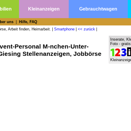
ilien
Kleinanzeigen
Gebrauchtwagen
ber uns
|
Hilfe, FAQ
se, Arbeit finden, Heimarbeit. |
Smartphone
|
<< zurück
|
Inserate, Kl
Foto - grati
Event-Personal M-nchen-Unter-
Giesing Stellenanzeigen, Jobbörse
Kleinanzeige