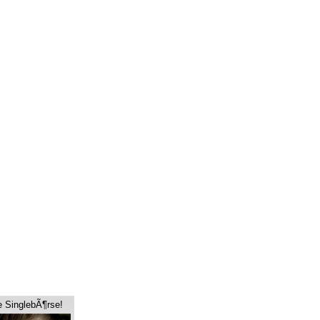
e SinglebÃ¶rse!