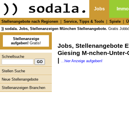
Jobs
Immob
Stellenangebote nach Regionen
|
Service, Tipps & Tools
|
Spiele
|
Ü
)) sodala. Jobs, Stellenanzeigen München Stellenangebote.
Gratis Jobbör
Stellenanzeige
aufgeben!
Gratis!
Jobs, Stellenangebote 
Giesing M-nchen-Unter-
Schnellsuche
|
...hier Anzeige aufgeben!
Stellen Suche
Neue Stellenangebote
Stellenanzeigen Branchen