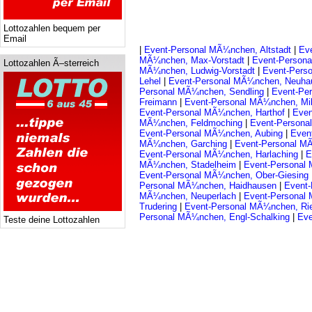
Lottozahlen bequem per
Email
|
Event-Personal MÃ¼nchen, Altstadt
|
Ev
MÃ¼nchen, Max-Vorstadt
|
Event-Person
Lottozahlen Ã–sterreich
MÃ¼nchen, Ludwig-Vorstadt
|
Event-Perso
Lehel
|
Event-Personal MÃ¼nchen, Neuh
Personal MÃ¼nchen, Sendling
|
Event-Pe
Freimann
|
Event-Personal MÃ¼nchen, Mi
Event-Personal MÃ¼nchen, Harthof
|
Even
MÃ¼nchen, Feldmoching
|
Event-Persona
Event-Personal MÃ¼nchen, Aubing
|
Even
MÃ¼nchen, Garching
|
Event-Personal M
Event-Personal MÃ¼nchen, Harlaching
|
E
MÃ¼nchen, Stadelheim
|
Event-Personal
Event-Personal MÃ¼nchen, Ober-Giesing
Personal MÃ¼nchen, Haidhausen
|
Event
MÃ¼nchen, Neuperlach
|
Event-Personal
Trudering
|
Event-Personal MÃ¼nchen, R
Personal MÃ¼nchen, Engl-Schalking
|
Eve
Teste deine Lottozahlen