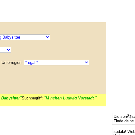
Unterregion:
 Babysitter"
Suchbegriff:
"M nchen Ludwig Vorstadt "
Die seriÃ¶s
Finde deine 
sodala! We