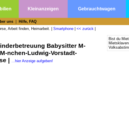
ilien
Kleinanzeigen
Gebrauchtwagen
ber uns
|
Hilfe, FAQ
se, Arbeit finden, Heimarbeit. |
Smartphone
|
<< zurück
|
Bist du Mie
Mietsklaven
inderbetreuung Babysitter M-
Volksabsti
 M-nchen-Ludwig-Vorstadt-
se |
...hier Anzeige aufgeben!