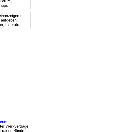
Forum,
ipps
einanzeigen mit
s aufgeben!
n, Inserate...
orum
|
ter Werkverträge
Trainee Blinde