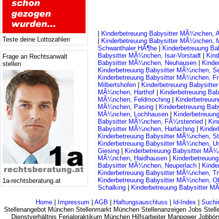
|
Kinderbetreuung Babysitter MÃ¼nchen, A
Teste deine Lottozahlen
|
Kinderbetreuung Babysitter MÃ¼nchen, 
Schwanthaler HÃ¶he
|
Kinderbetreuung Ba
Babysitter MÃ¼nchen, Isar-Vorstadt
|
Kind
Frage an Rechtsanwalt
Babysitter MÃ¼nchen, Neuhausen
|
Kinde
stellen
Kinderbetreuung Babysitter MÃ¼nchen, S
Kinderbetreuung Babysitter MÃ¼nchen, F
Milbertshofen
|
Kinderbetreuung Babysitt
MÃ¼nchen, Harthof
|
Kinderbetreuung Ba
MÃ¼nchen, Feldmoching
|
Kinderbetreuu
MÃ¼nchen, Pasing
|
Kinderbetreuung Bab
MÃ¼nchen, Lochhausen
|
Kinderbetreuun
Babysitter MÃ¼nchen, FÃ¼rstenried
|
Kin
Babysitter MÃ¼nchen, Harlaching
|
Kinder
Kinderbetreuung Babysitter MÃ¼nchen, S
Kinderbetreuung Babysitter MÃ¼nchen, Un
Giesing
|
Kinderbetreuung Babysitter MÃ
MÃ¼nchen, Haidhausen
|
Kinderbetreuun
Babysitter MÃ¼nchen, Neuperlach
|
Kinde
Kinderbetreuung Babysitter MÃ¼nchen, T
Kinderbetreuung Babysitter MÃ¼nchen, O
1a-rechtsberatung.at
Schalking
|
Kinderbetreuung Babysitter M
Home
|
Impressum
|
AGB
|
Haftungsauschluss
|
Id-Index
|
Suchi
Stellenangebot München Stellenmarkt München Stellenanzeigen Jobs Stelle
Dienstverhältnis Ferialpraktikum München Hilfsarbeiter Manpower Jobbö