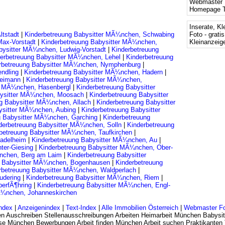
Webmaster 
Homepage T
Inserate, Kl
ltstadt
|
Kinderbetreuung Babysitter MÃ¼nchen, Schwabing
Foto - grati
Max-Vorstadt
|
Kinderbetreuung Babysitter MÃ¼nchen,
Kleinanzeige
bysitter MÃ¼nchen, Ludwig-Vorstadt
|
Kinderbetreuung
erbetreuung Babysitter MÃ¼nchen, Lehel
|
Kinderbetreuung
rbetreuung Babysitter MÃ¼nchen, Nymphenburg
|
endling
|
Kinderbetreuung Babysitter MÃ¼nchen, Hadern
|
reimann
|
Kinderbetreuung Babysitter MÃ¼nchen,
er MÃ¼nchen, Hasenbergl
|
Kinderbetreuung Babysitter
bysitter MÃ¼nchen, Moosach
|
Kinderbetreuung Babysitter
ng Babysitter MÃ¼nchen, Allach
|
Kinderbetreuung Babysitter
ysitter MÃ¼nchen, Aubing
|
Kinderbetreuung Babysitter
g Babysitter MÃ¼nchen, Garching
|
Kinderbetreuung
derbetreuung Babysitter MÃ¼nchen, Solln
|
Kinderbetreuung
betreuung Babysitter MÃ¼nchen, Taufkirchen
|
tadelheim
|
Kinderbetreuung Babysitter MÃ¼nchen, Au
|
ter-Giesing
|
Kinderbetreuung Babysitter MÃ¼nchen, Ober-
¼nchen, Berg am Laim
|
Kinderbetreuung Babysitter
g Babysitter MÃ¼nchen, Bogenhausen
|
Kinderbetreuung
rbetreuung Babysitter MÃ¼nchen, Waldperlach
|
rudering
|
Kinderbetreuung Babysitter MÃ¼nchen, Riem
|
berfÃ¶hring
|
Kinderbetreuung Babysitter MÃ¼nchen, Engl-
Ã¼nchen, Johanneskirchen
ndex
|
Anzeigenindex
|
Text-Index
|
Alle Immobilien Österreich
|
Webmaster F
n Auschreiben Stellenausschreibungen Arbeiten Heimarbeit München Babysit
rse München Bewerbungen Arbeit finden München Arbeit suchen Praktikanten 