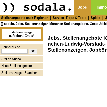
Jobs
Immob
Stellenangebote nach Regionen
|
Service, Tipps & Tools
|
Spiele
|
Ü
)) sodala. Jobs, Stellenanzeigen München Stellenangebote.
Gratis Jobbör
Stellenanzeige
aufgeben!
Gratis!
Jobs, Stellenangebote K
nchen-Ludwig-Vorstadt-
Schnellsuche
Stellenanzeigen, Jobbör
Stellen Suche
Neue Stellenangebote
Stellenanzeigen Branchen