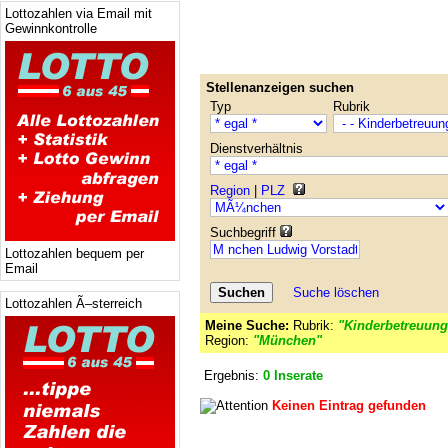
Lottozahlen via Email mit
Gewinnkontrolle
Stellenanzeigen suchen
Typ
Rubrik
Dienstverhältnis
Region
|
PLZ
Suchbegriff
Lottozahlen bequem per
Email
Suche löschen
Lottozahlen Ã–sterreich
Meine Suche:
Rubrik:
"Kinderbetreuung
Region:
"München"
Ergebnis:
0 Inserate
Keinen Eintrag gefunden