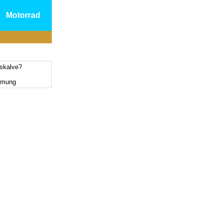
Motorrad
tskalve?
mmung