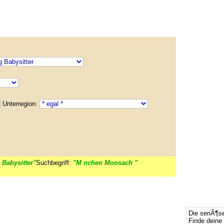
Unterregion:
 Babysitter"
Suchbegriff:
"M nchen Moosach "
Die seriÃ¶s
Finde deine 