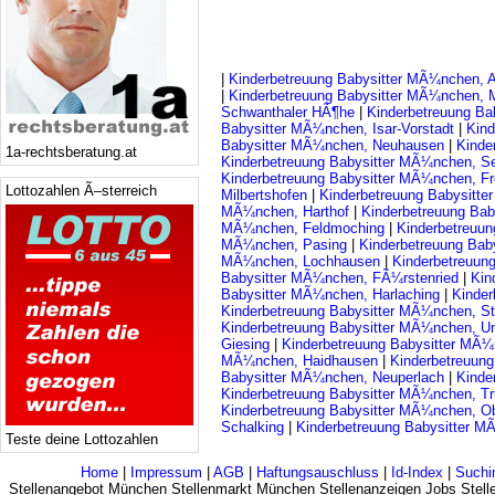
|
Kinderbetreuung Babysitter MÃ¼nchen, A
|
Kinderbetreuung Babysitter MÃ¼nchen, 
Schwanthaler HÃ¶he
|
Kinderbetreuung Ba
Babysitter MÃ¼nchen, Isar-Vorstadt
|
Kind
Babysitter MÃ¼nchen, Neuhausen
|
Kinde
1a-rechtsberatung.at
Kinderbetreuung Babysitter MÃ¼nchen, S
Kinderbetreuung Babysitter MÃ¼nchen, F
Lottozahlen Ã–sterreich
Milbertshofen
|
Kinderbetreuung Babysitt
MÃ¼nchen, Harthof
|
Kinderbetreuung Ba
MÃ¼nchen, Feldmoching
|
Kinderbetreuu
MÃ¼nchen, Pasing
|
Kinderbetreuung Bab
MÃ¼nchen, Lochhausen
|
Kinderbetreuun
Babysitter MÃ¼nchen, FÃ¼rstenried
|
Kin
Babysitter MÃ¼nchen, Harlaching
|
Kinder
Kinderbetreuung Babysitter MÃ¼nchen, S
Kinderbetreuung Babysitter MÃ¼nchen, Un
Giesing
|
Kinderbetreuung Babysitter MÃ
MÃ¼nchen, Haidhausen
|
Kinderbetreuun
Babysitter MÃ¼nchen, Neuperlach
|
Kinde
Kinderbetreuung Babysitter MÃ¼nchen, T
Kinderbetreuung Babysitter MÃ¼nchen, O
Schalking
|
Kinderbetreuung Babysitter M
Teste deine Lottozahlen
Home
|
Impressum
|
AGB
|
Haftungsauschluss
|
Id-Index
|
Suchi
Stellenangebot München Stellenmarkt München Stellenanzeigen Jobs Stelle