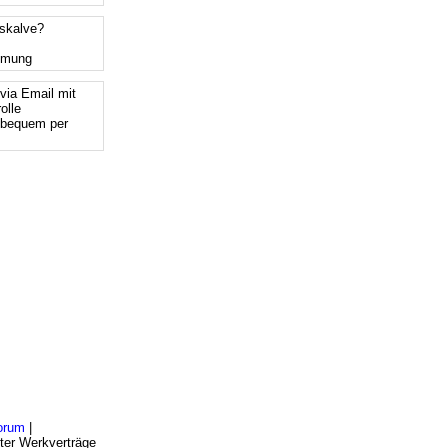
tskalve?
mmung
via Email mit
olle
 bequem per
orum
|
ter Werkverträge