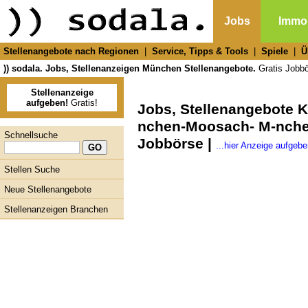
Jobs
Immob
Stellenangebote nach Regionen
|
Service, Tipps & Tools
|
Spiele
|
Ü
)) sodala. Jobs, Stellenanzeigen München Stellenangebote.
Gratis Jobbör
Stellenanzeige
aufgeben!
Gratis!
Jobs, Stellenangebote K
nchen-Moosach- M-nche
Schnellsuche
Jobbörse |
...hier Anzeige aufgebe
Stellen Suche
Neue Stellenangebote
Stellenanzeigen Branchen