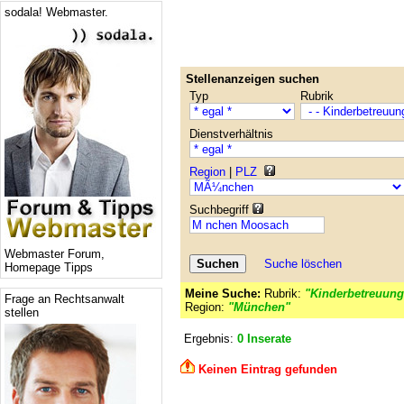
sodala! Webmaster.
Stellenanzeigen suchen
Typ
Rubrik
Dienstverhältnis
Region
|
PLZ
Suchbegriff
Webmaster Forum,
Suche löschen
Homepage Tipps
Meine Suche:
Rubrik:
"Kinderbetreuung
Frage an Rechtsanwalt
Region:
"München"
stellen
Ergebnis:
0 Inserate
Keinen Eintrag gefunden