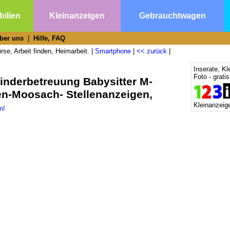
ilien
Kleinanzeigen
Gebrauchtwagen
ber uns
|
Hilfe, FAQ
se, Arbeit finden, Heimarbeit. |
Smartphone
|
<< zurück
|
Inserate, Kl
Foto - grati
inderbetreuung Babysitter M-
n-Moosach- Stellenanzeigen,
Kleinanzeige
n!