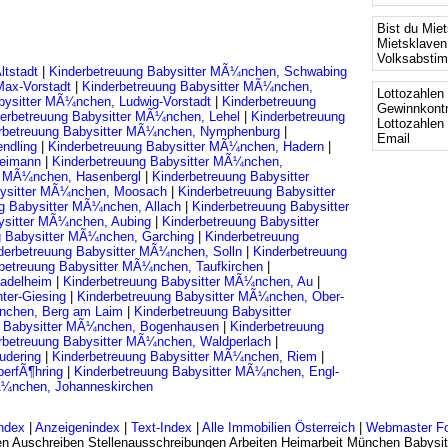
Bist du Mie
Mietsklaven
Volksabsti
ltstadt
|
Kinderbetreuung Babysitter MÃ¼nchen, Schwabing
Max-Vorstadt
|
Kinderbetreuung Babysitter MÃ¼nchen,
Lottozahlen 
bysitter MÃ¼nchen, Ludwig-Vorstadt
|
Kinderbetreuung
Gewinnkontr
erbetreuung Babysitter MÃ¼nchen, Lehel
|
Kinderbetreuung
Lottozahlen
rbetreuung Babysitter MÃ¼nchen, Nymphenburg
|
Email
endling
|
Kinderbetreuung Babysitter MÃ¼nchen, Hadern
|
reimann
|
Kinderbetreuung Babysitter MÃ¼nchen,
er MÃ¼nchen, Hasenbergl
|
Kinderbetreuung Babysitter
bysitter MÃ¼nchen, Moosach
|
Kinderbetreuung Babysitter
ng Babysitter MÃ¼nchen, Allach
|
Kinderbetreuung Babysitter
ysitter MÃ¼nchen, Aubing
|
Kinderbetreuung Babysitter
g Babysitter MÃ¼nchen, Garching
|
Kinderbetreuung
derbetreuung Babysitter MÃ¼nchen, Solln
|
Kinderbetreuung
betreuung Babysitter MÃ¼nchen, Taufkirchen
|
tadelheim
|
Kinderbetreuung Babysitter MÃ¼nchen, Au
|
ter-Giesing
|
Kinderbetreuung Babysitter MÃ¼nchen, Ober-
¼nchen, Berg am Laim
|
Kinderbetreuung Babysitter
g Babysitter MÃ¼nchen, Bogenhausen
|
Kinderbetreuung
rbetreuung Babysitter MÃ¼nchen, Waldperlach
|
rudering
|
Kinderbetreuung Babysitter MÃ¼nchen, Riem
|
berfÃ¶hring
|
Kinderbetreuung Babysitter MÃ¼nchen, Engl-
Ã¼nchen, Johanneskirchen
ndex
|
Anzeigenindex
|
Text-Index
|
Alle Immobilien Österreich
|
Webmaster F
n Auschreiben Stellenausschreibungen Arbeiten Heimarbeit München Babysit