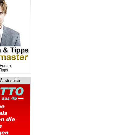
Forum,
ipps
 Ã–sterreich