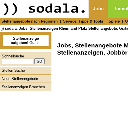
Jobs
Immob
Stellenangebote nach Regionen
|
Service, Tipps & Tools
|
Spiele
|
Ü
)) sodala. Jobs, Stellenanzeigen Rheinland-Pfalz Stellenangebote.
Gratis
Stellenanzeige
aufgeben!
Gratis!
Jobs, Stellenangebote 
Stellenanzeigen, Jobbör
Schnellsuche
Stellen Suche
Neue Stellenangebote
Stellenanzeigen Branchen