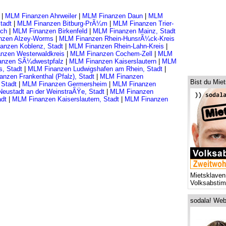
|
MLM Finanzen Ahrweiler
|
MLM Finanzen Daun
|
MLM
tadt
|
MLM Finanzen Bitburg-PrÃ¼m
|
MLM Finanzen Trier-
ich
|
MLM Finanzen Birkenfeld
|
MLM Finanzen Mainz, Stadt
nzen Alzey-Worms
|
MLM Finanzen Rhein-HunsrÃ¼ck-Kreis
anzen Koblenz, Stadt
|
MLM Finanzen Rhein-Lahn-Kreis
|
nzen Westerwaldkreis
|
MLM Finanzen Cochem-Zell
|
MLM
anzen SÃ¼dwestpfalz
|
MLM Finanzen Kaiserslautern
|
MLM
, Stadt
|
MLM Finanzen Ludwigshafen am Rhein, Stadt
|
nzen Frankenthal (Pfalz), Stadt
|
MLM Finanzen
Bist du Mie
 Stadt
|
MLM Finanzen Germersheim
|
MLM Finanzen
eustadt an der WeinstraÃŸe, Stadt
|
MLM Finanzen
dt
|
MLM Finanzen Kaiserslautern, Stadt
|
MLM Finanzen
Mietsklaven
Volksabsti
sodala! Web