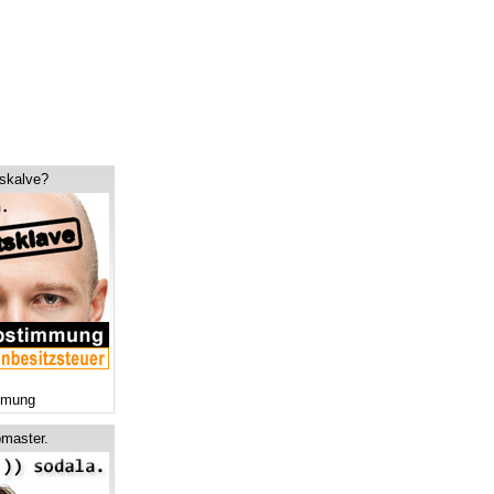
tskalve?
mmung
master.