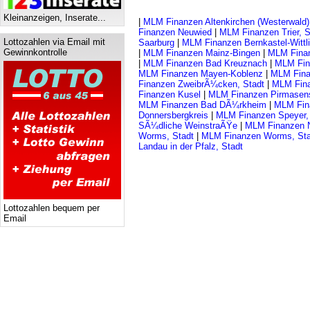
Kleinanzeigen, Inserate...
|
MLM Finanzen Altenkirchen (Westerwald)
Finanzen Neuwied
|
MLM Finanzen Trier, S
Lottozahlen via Email mit
Saarburg
|
MLM Finanzen Bernkastel-Wittl
Gewinnkontrolle
|
MLM Finanzen Mainz-Bingen
|
MLM Fina
|
MLM Finanzen Bad Kreuznach
|
MLM Fin
MLM Finanzen Mayen-Koblenz
|
MLM Fina
Finanzen ZweibrÃ¼cken, Stadt
|
MLM Fin
Finanzen Kusel
|
MLM Finanzen Pirmasens
MLM Finanzen Bad DÃ¼rkheim
|
MLM Fina
Donnersbergkreis
|
MLM Finanzen Speyer,
SÃ¼dliche WeinstraÃŸe
|
MLM Finanzen N
Worms, Stadt
|
MLM Finanzen Worms, Sta
Landau in der Pfalz, Stadt
Lottozahlen bequem per
Email