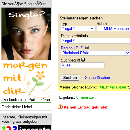
Die seriÃ¶se SinglebÃ¶rse!
Stellenanzeigen suchen
Typ
Rubrik
Dienstverhältnis
Region
|
PLZ
Suchbegriff
Suche löschen
Meine Suche:
Rubrik:
"MLM Finanzen"
S
Ergebnis:
0 Inserate
Finde deine Liebe!
Keinen Eintrag gefunden
Inserate, Kleinanzeigen mit
Foto - gratis aufgeben!