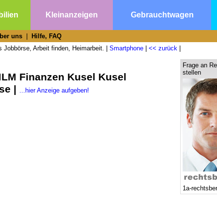
ilien
Kleinanzeigen
Gebrauchtwagen
ber uns
|
Hilfe, FAQ
 Jobbörse, Arbeit finden, Heimarbeit. |
Smartphone
|
<< zurück
|
Frage an Re
stellen
MLM Finanzen Kusel Kusel
se |
...hier Anzeige aufgeben!
1a-rechtsbe