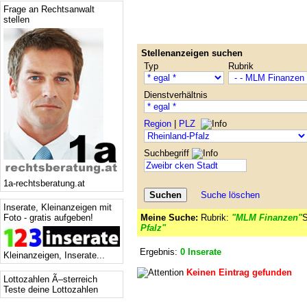
Frage an Rechtsanwalt
stellen
Stellenanzeigen suchen
Typ
Rubrik
Dienstverhältnis
Region
|
PLZ
Suchbegriff
1a-rechtsberatung.at
Suche löschen
Inserate, Kleinanzeigen mit
Foto - gratis aufgeben!
Meine Suche:
Rubrik:
"MLM Finanzen"
S
Pfalz"
Ergebnis:
0 Inserate
Kleinanzeigen, Inserate...
Keinen Eintrag gefunden
Lottozahlen Ã–sterreich
Teste deine Lottozahlen