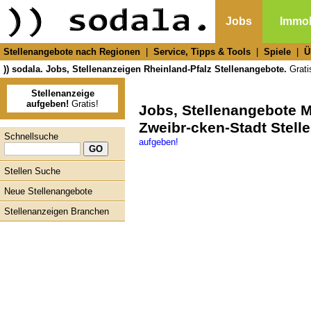
Jobs
Immob
Stellenangebote nach Regionen
|
Service, Tipps & Tools
|
Spiele
|
Ü
)) sodala. Jobs, Stellenanzeigen Rheinland-Pfalz Stellenangebote.
Gratis
Stellenanzeige
aufgeben!
Gratis!
Jobs, Stellenangebote 
Zweibr-cken-Stadt Stell
Schnellsuche
aufgeben!
Stellen Suche
Neue Stellenangebote
Stellenanzeigen Branchen