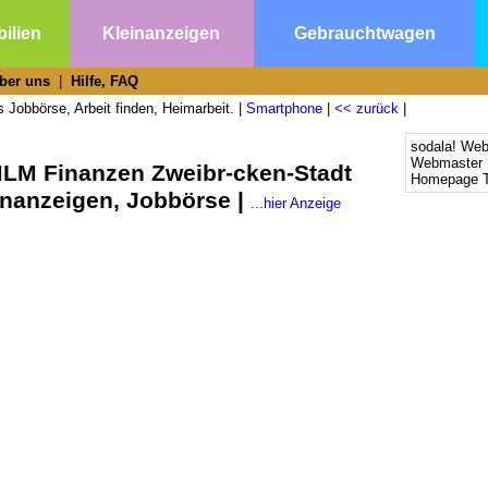
ilien
Kleinanzeigen
Gebrauchtwagen
ber uns
|
Hilfe, FAQ
 Jobbörse, Arbeit finden, Heimarbeit. |
Smartphone
|
<< zurück
|
sodala! We
Webmaster 
MLM Finanzen Zweibr-cken-Stadt
Homepage T
enanzeigen, Jobbörse |
...hier Anzeige