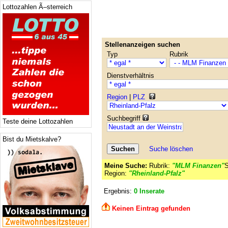
Lottozahlen Ã–sterreich
Stellenanzeigen suchen
Typ
Rubrik
Dienstverhältnis
Region
|
PLZ
Suchbegriff
Teste deine Lottozahlen
Bist du Mietskalve?
Suche löschen
Meine Suche:
Rubrik:
"MLM Finanzen"
S
Region:
"Rheinland-Pfalz"
Ergebnis:
0 Inserate
Keinen Eintrag gefunden