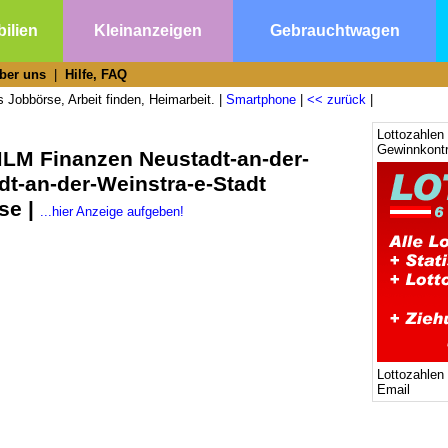
ilien
Kleinanzeigen
Gebrauchtwagen
ber uns
|
Hilfe, FAQ
 Jobbörse, Arbeit finden, Heimarbeit. |
Smartphone
|
<< zurück
|
Lottozahlen 
Gewinnkontr
MLM Finanzen Neustadt-an-der-
dt-an-der-Weinstra-e-Stadt
se |
...hier Anzeige aufgeben!
Lottozahlen
Email