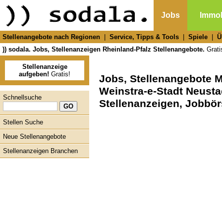
Jobs
Immob
Stellenangebote nach Regionen
|
Service, Tipps & Tools
|
Spiele
|
Ü
)) sodala. Jobs, Stellenanzeigen Rheinland-Pfalz Stellenangebote.
Gratis
Stellenanzeige
aufgeben!
Gratis!
Jobs, Stellenangebote 
Weinstra-e-Stadt Neusta
Schnellsuche
Stellenanzeigen, Jobbör
Stellen Suche
Neue Stellenangebote
Stellenanzeigen Branchen