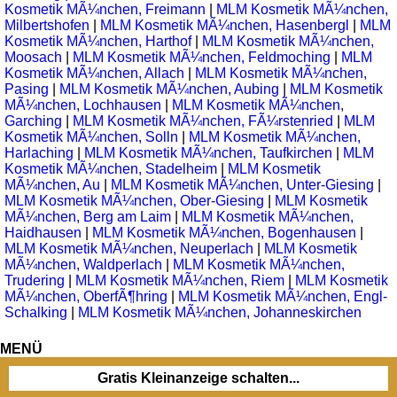
Kosmetik MÃ¼nchen, Freimann
|
MLM Kosmetik MÃ¼nchen,
Milbertshofen
|
MLM Kosmetik MÃ¼nchen, Hasenbergl
|
MLM
Kosmetik MÃ¼nchen, Harthof
|
MLM Kosmetik MÃ¼nchen,
Moosach
|
MLM Kosmetik MÃ¼nchen, Feldmoching
|
MLM
Kosmetik MÃ¼nchen, Allach
|
MLM Kosmetik MÃ¼nchen,
Pasing
|
MLM Kosmetik MÃ¼nchen, Aubing
|
MLM Kosmetik
MÃ¼nchen, Lochhausen
|
MLM Kosmetik MÃ¼nchen,
Garching
|
MLM Kosmetik MÃ¼nchen, FÃ¼rstenried
|
MLM
Kosmetik MÃ¼nchen, Solln
|
MLM Kosmetik MÃ¼nchen,
Harlaching
|
MLM Kosmetik MÃ¼nchen, Taufkirchen
|
MLM
Kosmetik MÃ¼nchen, Stadelheim
|
MLM Kosmetik
MÃ¼nchen, Au
|
MLM Kosmetik MÃ¼nchen, Unter-Giesing
|
MLM Kosmetik MÃ¼nchen, Ober-Giesing
|
MLM Kosmetik
MÃ¼nchen, Berg am Laim
|
MLM Kosmetik MÃ¼nchen,
Haidhausen
|
MLM Kosmetik MÃ¼nchen, Bogenhausen
|
MLM Kosmetik MÃ¼nchen, Neuperlach
|
MLM Kosmetik
MÃ¼nchen, Waldperlach
|
MLM Kosmetik MÃ¼nchen,
Trudering
|
MLM Kosmetik MÃ¼nchen, Riem
|
MLM Kosmetik
MÃ¼nchen, OberfÃ¶hring
|
MLM Kosmetik MÃ¼nchen, Engl-
Schalking
|
MLM Kosmetik MÃ¼nchen, Johanneskirchen
MENÜ
Gratis Kleinanzeige schalten...