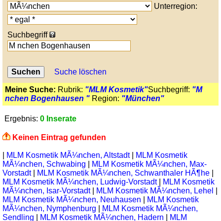
Unterregion:
Suchbegriff
Suche löschen
Meine Suche:
Rubrik:
"MLM Kosmetik"
Suchbegriff:
"M
nchen Bogenhausen "
Region:
"München"
Ergebnis:
0 Inserate
Keinen Eintrag gefunden
|
MLM Kosmetik MÃ¼nchen, Altstadt
|
MLM Kosmetik
MÃ¼nchen, Schwabing
|
MLM Kosmetik MÃ¼nchen, Max-
Vorstadt
|
MLM Kosmetik MÃ¼nchen, Schwanthaler HÃ¶he
|
MLM Kosmetik MÃ¼nchen, Ludwig-Vorstadt
|
MLM Kosmetik
MÃ¼nchen, Isar-Vorstadt
|
MLM Kosmetik MÃ¼nchen, Lehel
|
MLM Kosmetik MÃ¼nchen, Neuhausen
|
MLM Kosmetik
MÃ¼nchen, Nymphenburg
|
MLM Kosmetik MÃ¼nchen,
Sendling
|
MLM Kosmetik MÃ¼nchen, Hadern
|
MLM