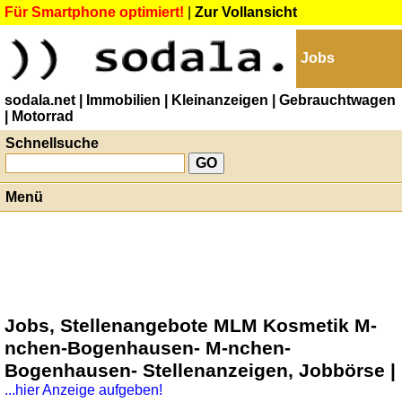
Für Smartphone optimiert!
|
Zur Vollansicht
Jobs
sodala.net
| Immobilien
| Kleinanzeigen
| Gebrauchtwagen
| Motorrad
Schnellsuche
Menü
Jobs, Stellenangebote MLM Kosmetik M-
nchen-Bogenhausen- M-nchen-
Bogenhausen- Stellenanzeigen, Jobbörse |
...hier Anzeige aufgeben!