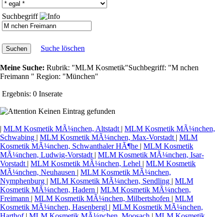
Suchbegriff
Suche löschen
Meine Suche:
Rubrik:
"MLM Kosmetik"
Suchbegriff:
"M nchen
Freimann "
Region:
"München"
Ergebnis:
0 Inserate
Keinen Eintrag gefunden
|
MLM Kosmetik MÃ¼nchen, Altstadt
|
MLM Kosmetik MÃ¼nchen,
Schwabing
|
MLM Kosmetik MÃ¼nchen, Max-Vorstadt
|
MLM
Kosmetik MÃ¼nchen, Schwanthaler HÃ¶he
|
MLM Kosmetik
MÃ¼nchen, Ludwig-Vorstadt
|
MLM Kosmetik MÃ¼nchen, Isar-
Vorstadt
|
MLM Kosmetik MÃ¼nchen, Lehel
|
MLM Kosmetik
MÃ¼nchen, Neuhausen
|
MLM Kosmetik MÃ¼nchen,
Nymphenburg
|
MLM Kosmetik MÃ¼nchen, Sendling
|
MLM
Kosmetik MÃ¼nchen, Hadern
|
MLM Kosmetik MÃ¼nchen,
Freimann
|
MLM Kosmetik MÃ¼nchen, Milbertshofen
|
MLM
Kosmetik MÃ¼nchen, Hasenbergl
|
MLM Kosmetik MÃ¼nchen,
Harthof
|
MLM Kosmetik MÃ¼nchen, Moosach
|
MLM Kosmetik