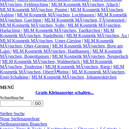
MÃ¼nchen, Feldmoching
|
MLM Kosmetik MÃ¼nchen, Allach
|
MLM Kosmetik MÃ¼nchen, Pasing
|
MLM Kosmetik MÃ¼nchen,
Aubing
|
MLM Kosmetik MÃ¼nchen, Lochhausen
|
MLM Kosmetik
MÃ¼nchen, Garching
|
MLM Kosmetik MÃ¼nchen, FÃ¼rstenried
|
MLM Kosmetik MÃ¼nchen, Solln
|
MLM Kosmetik MÃ¼nchen,
Harlaching
|
MLM Kosmetik MÃ¼nchen, Taufkirchen
|
MLM
Kosmetik MÃ¼nchen, Stadelheim
|
MLM Kosmetik MÃ¼nchen, Au
|
MLM Kosmetik MÃ¼nchen, Unter-Giesing
|
MLM Kosmetik
MÃ¼nchen, Ober-Giesing
|
MLM Kosmetik MÃ¼nchen, Berg am
Laim
|
MLM Kosmetik MÃ¼nchen, Haidhausen
|
MLM Kosmetik
MÃ¼nchen, Bogenhausen
|
MLM Kosmetik MÃ¼nchen, Neuperlach
|
MLM Kosmetik MÃ¼nchen, Waldperlach
|
MLM Kosmetik
MÃ¼nchen, Trudering
|
MLM Kosmetik MÃ¼nchen, Riem
|
MLM
Kosmetik MÃ¼nchen, OberfÃ¶hring
|
MLM Kosmetik MÃ¼nchen,
Engl-Schalking
|
MLM Kosmetik MÃ¼nchen, Johanneskirchen
MENÜ
Gratis Kleinanzeige schalten...
Schnellsuche
Stellen Suche
Neue Stellenangebote
Stellenanzeigen Branchen