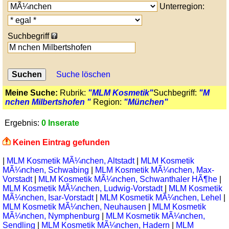
Unterregion:
Suchbegriff
Suche löschen
Meine Suche:
Rubrik:
"MLM Kosmetik"
Suchbegriff:
"M
nchen Milbertshofen "
Region:
"München"
Ergebnis:
0 Inserate
Keinen Eintrag gefunden
|
MLM Kosmetik MÃ¼nchen, Altstadt
|
MLM Kosmetik
MÃ¼nchen, Schwabing
|
MLM Kosmetik MÃ¼nchen, Max-
Vorstadt
|
MLM Kosmetik MÃ¼nchen, Schwanthaler HÃ¶he
|
MLM Kosmetik MÃ¼nchen, Ludwig-Vorstadt
|
MLM Kosmetik
MÃ¼nchen, Isar-Vorstadt
|
MLM Kosmetik MÃ¼nchen, Lehel
|
MLM Kosmetik MÃ¼nchen, Neuhausen
|
MLM Kosmetik
MÃ¼nchen, Nymphenburg
|
MLM Kosmetik MÃ¼nchen,
Sendling
|
MLM Kosmetik MÃ¼nchen, Hadern
|
MLM