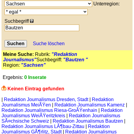
Unterregion:
Suchbegriff
Suche löschen
Meine Suche:
Rubrik:
"Redaktion
Journalismus"
Suchbegriff:
"Bautzen "
Region:
"Sachsen"
Ergebnis:
0 Inserate
Keinen Eintrag gefunden
|
Redaktion Journalismus Dresden, Stadt
|
Redaktion
Journalismus MeiÃŸen
|
Redaktion Journalismus Kamenz
|
Redaktion Journalismus Riesa-GroÃŸenhain
|
Redaktion
Journalismus WeiÃŸeritzkreis
|
Redaktion Journalismus
SÃ¤chsische Schweiz
|
Redaktion Journalismus Bautzen
|
Redaktion Journalismus LÃ¶bau-Zittau
|
Redaktion
Journalismus GÃ¶rlitz, Stadt
|
Redaktion Journalismus