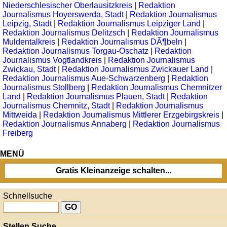
Niederschlesischer Oberlausitzkreis
|
Redaktion
Journalismus Hoyerswerda, Stadt
|
Redaktion Journalismus
Leipzig, Stadt
|
Redaktion Journalismus Leipziger Land
|
Redaktion Journalismus Delitzsch
|
Redaktion Journalismus
Muldentalkreis
|
Redaktion Journalismus DÃ¶beln
|
Redaktion Journalismus Torgau-Oschatz
|
Redaktion
Journalismus Vogtlandkreis
|
Redaktion Journalismus
Zwickau, Stadt
|
Redaktion Journalismus Zwickauer Land
|
Redaktion Journalismus Aue-Schwarzenberg
|
Redaktion
Journalismus Stollberg
|
Redaktion Journalismus Chemnitzer
Land
|
Redaktion Journalismus Plauen, Stadt
|
Redaktion
Journalismus Chemnitz, Stadt
|
Redaktion Journalismus
Mittweida
|
Redaktion Journalismus Mittlerer Erzgebirgskreis
|
Redaktion Journalismus Annaberg
|
Redaktion Journalismus
Freiberg
MENÜ
Gratis Kleinanzeige schalten...
Schnellsuche
Stellen Suche