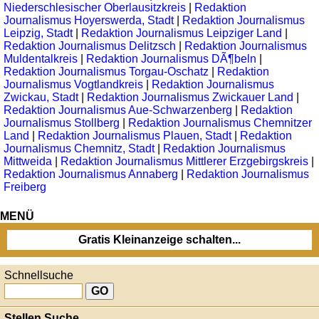
Niederschlesischer Oberlausitzkreis
|
Redaktion
Journalismus Hoyerswerda, Stadt
|
Redaktion Journalismus
Leipzig, Stadt
|
Redaktion Journalismus Leipziger Land
|
Redaktion Journalismus Delitzsch
|
Redaktion Journalismus
Muldentalkreis
|
Redaktion Journalismus DÃ¶beln
|
Redaktion Journalismus Torgau-Oschatz
|
Redaktion
Journalismus Vogtlandkreis
|
Redaktion Journalismus
Zwickau, Stadt
|
Redaktion Journalismus Zwickauer Land
|
Redaktion Journalismus Aue-Schwarzenberg
|
Redaktion
Journalismus Stollberg
|
Redaktion Journalismus Chemnitzer
Land
|
Redaktion Journalismus Plauen, Stadt
|
Redaktion
Journalismus Chemnitz, Stadt
|
Redaktion Journalismus
Mittweida
|
Redaktion Journalismus Mittlerer Erzgebirgskreis
|
Redaktion Journalismus Annaberg
|
Redaktion Journalismus
Freiberg
MENÜ
Gratis Kleinanzeige schalten...
Schnellsuche
Stellen Suche