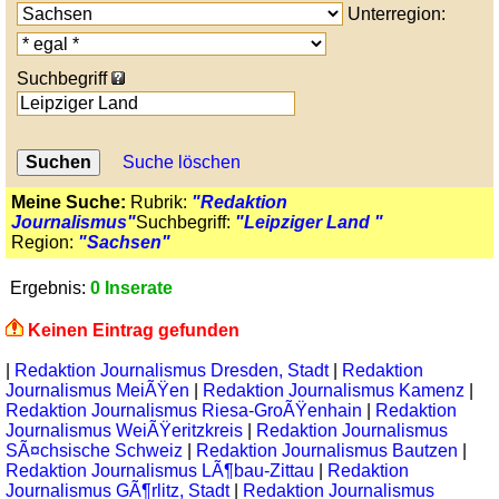
Unterregion:
Suchbegriff
Suche löschen
Meine Suche:
Rubrik:
"Redaktion
Journalismus"
Suchbegriff:
"Leipziger Land "
Region:
"Sachsen"
Ergebnis:
0 Inserate
Keinen Eintrag gefunden
|
Redaktion Journalismus Dresden, Stadt
|
Redaktion
Journalismus MeiÃŸen
|
Redaktion Journalismus Kamenz
|
Redaktion Journalismus Riesa-GroÃŸenhain
|
Redaktion
Journalismus WeiÃŸeritzkreis
|
Redaktion Journalismus
SÃ¤chsische Schweiz
|
Redaktion Journalismus Bautzen
|
Redaktion Journalismus LÃ¶bau-Zittau
|
Redaktion
Journalismus GÃ¶rlitz, Stadt
|
Redaktion Journalismus