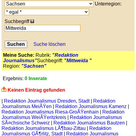
Unterregion:
Suchbegriff
Suche löschen
Meine Suche:
Rubrik:
"Redaktion
Journalismus"
Suchbegriff:
"Mittweida "
Region:
"Sachsen"
Ergebnis:
0 Inserate
Keinen Eintrag gefunden
|
Redaktion Journalismus Dresden, Stadt
|
Redaktion
Journalismus MeiÃŸen
|
Redaktion Journalismus Kamenz
|
Redaktion Journalismus Riesa-GroÃŸenhain
|
Redaktion
Journalismus WeiÃŸeritzkreis
|
Redaktion Journalismus
SÃ¤chsische Schweiz
|
Redaktion Journalismus Bautzen
|
Redaktion Journalismus LÃ¶bau-Zittau
|
Redaktion
Journalismus GÃ¶rlitz, Stadt
|
Redaktion Journalismus