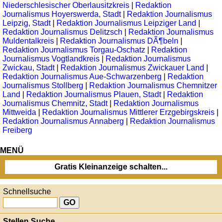
Niederschlesischer Oberlausitzkreis
|
Redaktion
Journalismus Hoyerswerda, Stadt
|
Redaktion Journalismus
Leipzig, Stadt
|
Redaktion Journalismus Leipziger Land
|
Redaktion Journalismus Delitzsch
|
Redaktion Journalismus
Muldentalkreis
|
Redaktion Journalismus DÃ¶beln
|
Redaktion Journalismus Torgau-Oschatz
|
Redaktion
Journalismus Vogtlandkreis
|
Redaktion Journalismus
Zwickau, Stadt
|
Redaktion Journalismus Zwickauer Land
|
Redaktion Journalismus Aue-Schwarzenberg
|
Redaktion
Journalismus Stollberg
|
Redaktion Journalismus Chemnitzer
Land
|
Redaktion Journalismus Plauen, Stadt
|
Redaktion
Journalismus Chemnitz, Stadt
|
Redaktion Journalismus
Mittweida
|
Redaktion Journalismus Mittlerer Erzgebirgskreis
|
Redaktion Journalismus Annaberg
|
Redaktion Journalismus
Freiberg
MENÜ
Gratis Kleinanzeige schalten...
Schnellsuche
Stellen Suche