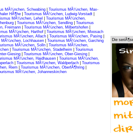
mus MÃ¼nchen, Schwabing
|
Tourismus MÃ¼nchen, Max-
haler HÃ¶he
|
Tourismus MÃ¼nchen, Ludwig-Vorstadt
|
rismus MÃ¼nchen, Lehel
|
Tourismus MÃ¼nchen,
henburg
|
Tourismus MÃ¼nchen, Sendling
|
Tourismus
n, Freimann
|
Tourismus MÃ¼nchen, Milbertshofen
|
ismus MÃ¼nchen, Harthof
|
Tourismus MÃ¼nchen, Moosach
urismus MÃ¼nchen, Allach
|
Tourismus MÃ¼nchen, Pasing
|
Die seriÃ¶s
s MÃ¼nchen, Lochhausen
|
Tourismus MÃ¼nchen, Garching
urismus MÃ¼nchen, Solln
|
Tourismus MÃ¼nchen,
rchen
|
Tourismus MÃ¼nchen, Stadelheim
|
Tourismus
ter-Giesing
|
Tourismus MÃ¼nchen, Ober-Giesing
|
urismus MÃ¼nchen, Haidhausen
|
Tourismus MÃ¼nchen,
uperlach
|
Tourismus MÃ¼nchen, Waldperlach
|
Tourismus
hen, Riem
|
Tourismus MÃ¼nchen, OberfÃ¶hring
|
ourismus MÃ¼nchen, Johanneskirchen