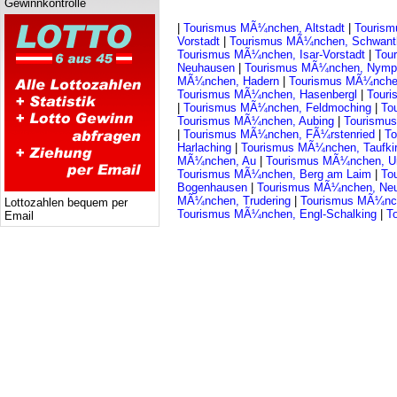
Gewinnkontrolle
|
Tourismus MÃ¼nchen, Altstadt
|
Touris
Vorstadt
|
Tourismus MÃ¼nchen, Schwant
Tourismus MÃ¼nchen, Isar-Vorstadt
|
Tou
Neuhausen
|
Tourismus MÃ¼nchen, Nymp
MÃ¼nchen, Hadern
|
Tourismus MÃ¼nche
Tourismus MÃ¼nchen, Hasenbergl
|
Tour
|
Tourismus MÃ¼nchen, Feldmoching
|
To
Tourismus MÃ¼nchen, Aubing
|
Tourismu
|
Tourismus MÃ¼nchen, FÃ¼rstenried
|
To
Harlaching
|
Tourismus MÃ¼nchen, Taufki
MÃ¼nchen, Au
|
Tourismus MÃ¼nchen, Un
Tourismus MÃ¼nchen, Berg am Laim
|
To
Bogenhausen
|
Tourismus MÃ¼nchen, Ne
MÃ¼nchen, Trudering
|
Tourismus MÃ¼nc
Lottozahlen bequem per
Tourismus MÃ¼nchen, Engl-Schalking
|
T
Email