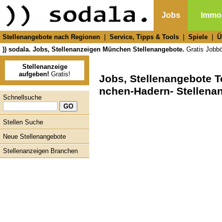
Jobs
Immob
Stellenangebote nach Regionen
|
Service, Tipps & Tools
|
Spiele
|
Ü
)) sodala. Jobs, Stellenanzeigen München Stellenangebote.
Gratis Jobbör
Stellenanzeige
aufgeben!
Gratis!
Jobs, Stellenangebote 
nchen-Hadern- Stellena
Schnellsuche
Stellen Suche
Neue Stellenangebote
Stellenanzeigen Branchen