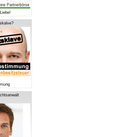
Liebe!
tskalve?
mmung
chtsanwalt