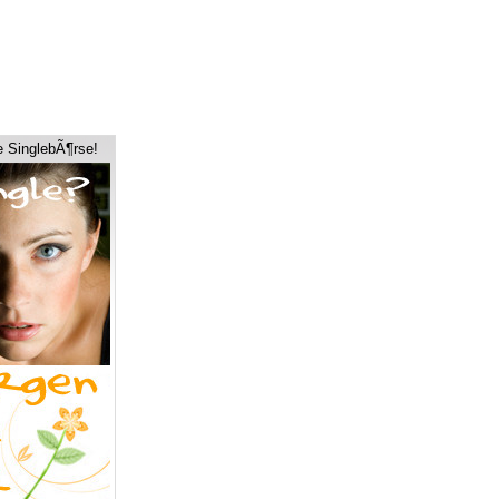
e SinglebÃ¶rse!