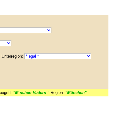
Unterregion:
egriff:
"M nchen Hadern "
Region:
"München"