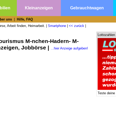
ilien
Kleinanzeigen
Gebrauchtwagen
ber uns
|
Hilfe, FAQ
se, Arbeit finden, Heimarbeit. |
Smartphone
|
<< zurück
|
Lottozahlen
Tourismus M-nchen-Hadern- M-
nzeigen, Jobbörse |
...hier Anzeige aufgeben!
Teste deine