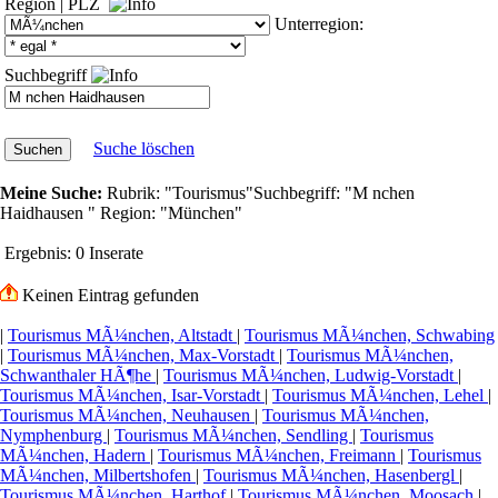
Region
|
PLZ
Unterregion:
Suchbegriff
Suche löschen
Meine Suche:
Rubrik:
"Tourismus"
Suchbegriff:
"M nchen
Haidhausen "
Region:
"München"
Ergebnis:
0 Inserate
Keinen Eintrag gefunden
|
Tourismus MÃ¼nchen, Altstadt
|
Tourismus MÃ¼nchen, Schwabing
|
Tourismus MÃ¼nchen, Max-Vorstadt
|
Tourismus MÃ¼nchen,
Schwanthaler HÃ¶he
|
Tourismus MÃ¼nchen, Ludwig-Vorstadt
|
Tourismus MÃ¼nchen, Isar-Vorstadt
|
Tourismus MÃ¼nchen, Lehel
|
Tourismus MÃ¼nchen, Neuhausen
|
Tourismus MÃ¼nchen,
Nymphenburg
|
Tourismus MÃ¼nchen, Sendling
|
Tourismus
MÃ¼nchen, Hadern
|
Tourismus MÃ¼nchen, Freimann
|
Tourismus
MÃ¼nchen, Milbertshofen
|
Tourismus MÃ¼nchen, Hasenbergl
|
Tourismus MÃ¼nchen, Harthof
|
Tourismus MÃ¼nchen, Moosach
|