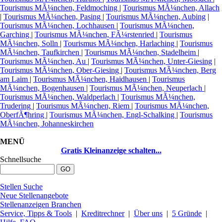
Tourismus MÃ¼nchen, Feldmoching
|
Tourismus MÃ¼nchen, Allach
|
Tourismus MÃ¼nchen, Pasing
|
Tourismus MÃ¼nchen, Aubing
|
Tourismus MÃ¼nchen, Lochhausen
|
Tourismus MÃ¼nchen,
Garching
|
Tourismus MÃ¼nchen, FÃ¼rstenried
|
Tourismus
MÃ¼nchen, Solln
|
Tourismus MÃ¼nchen, Harlaching
|
Tourismus
MÃ¼nchen, Taufkirchen
|
Tourismus MÃ¼nchen, Stadelheim
|
Tourismus MÃ¼nchen, Au
|
Tourismus MÃ¼nchen, Unter-Giesing
|
Tourismus MÃ¼nchen, Ober-Giesing
|
Tourismus MÃ¼nchen, Berg
am Laim
|
Tourismus MÃ¼nchen, Haidhausen
|
Tourismus
MÃ¼nchen, Bogenhausen
|
Tourismus MÃ¼nchen, Neuperlach
|
Tourismus MÃ¼nchen, Waldperlach
|
Tourismus MÃ¼nchen,
Trudering
|
Tourismus MÃ¼nchen, Riem
|
Tourismus MÃ¼nchen,
OberfÃ¶hring
|
Tourismus MÃ¼nchen, Engl-Schalking
|
Tourismus
MÃ¼nchen, Johanneskirchen
MENÜ
Gratis Kleinanzeige schalten...
Schnellsuche
Stellen Suche
Neue Stellenangebote
Stellenanzeigen Branchen
Service, Tipps & Tools
|
Kreditrechner
|
Über uns
|
5 Gründe
|