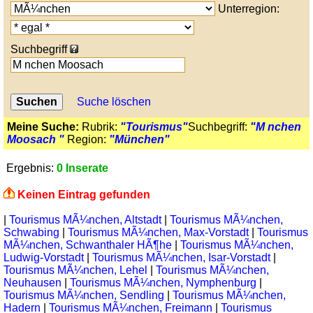
Unterregion:
Suchbegriff
Suche löschen
Meine Suche:
Rubrik:
"Tourismus"
Suchbegriff:
"M nchen
Moosach "
Region:
"München"
Ergebnis:
0 Inserate
Keinen Eintrag gefunden
|
Tourismus MÃ¼nchen, Altstadt
|
Tourismus MÃ¼nchen,
Schwabing
|
Tourismus MÃ¼nchen, Max-Vorstadt
|
Tourismus
MÃ¼nchen, Schwanthaler HÃ¶he
|
Tourismus MÃ¼nchen,
Ludwig-Vorstadt
|
Tourismus MÃ¼nchen, Isar-Vorstadt
|
Tourismus MÃ¼nchen, Lehel
|
Tourismus MÃ¼nchen,
Neuhausen
|
Tourismus MÃ¼nchen, Nymphenburg
|
Tourismus MÃ¼nchen, Sendling
|
Tourismus MÃ¼nchen,
Hadern
|
Tourismus MÃ¼nchen, Freimann
|
Tourismus