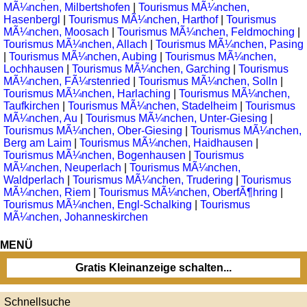
MÃ¼nchen, Milbertshofen
|
Tourismus MÃ¼nchen,
Hasenbergl
|
Tourismus MÃ¼nchen, Harthof
|
Tourismus
MÃ¼nchen, Moosach
|
Tourismus MÃ¼nchen, Feldmoching
|
Tourismus MÃ¼nchen, Allach
|
Tourismus MÃ¼nchen, Pasing
|
Tourismus MÃ¼nchen, Aubing
|
Tourismus MÃ¼nchen,
Lochhausen
|
Tourismus MÃ¼nchen, Garching
|
Tourismus
MÃ¼nchen, FÃ¼rstenried
|
Tourismus MÃ¼nchen, Solln
|
Tourismus MÃ¼nchen, Harlaching
|
Tourismus MÃ¼nchen,
Taufkirchen
|
Tourismus MÃ¼nchen, Stadelheim
|
Tourismus
MÃ¼nchen, Au
|
Tourismus MÃ¼nchen, Unter-Giesing
|
Tourismus MÃ¼nchen, Ober-Giesing
|
Tourismus MÃ¼nchen,
Berg am Laim
|
Tourismus MÃ¼nchen, Haidhausen
|
Tourismus MÃ¼nchen, Bogenhausen
|
Tourismus
MÃ¼nchen, Neuperlach
|
Tourismus MÃ¼nchen,
Waldperlach
|
Tourismus MÃ¼nchen, Trudering
|
Tourismus
MÃ¼nchen, Riem
|
Tourismus MÃ¼nchen, OberfÃ¶hring
|
Tourismus MÃ¼nchen, Engl-Schalking
|
Tourismus
MÃ¼nchen, Johanneskirchen
MENÜ
Gratis Kleinanzeige schalten...
Schnellsuche