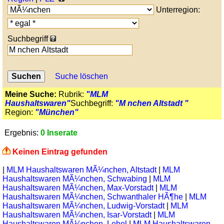
Unterregion:
Suchbegriff
Suche löschen
Meine Suche:
Rubrik:
"MLM
Haushaltswaren"
Suchbegriff:
"M nchen Altstadt "
Region:
"München"
Ergebnis:
0 Inserate
Keinen Eintrag gefunden
|
MLM Haushaltswaren MÃ¼nchen, Altstadt
|
MLM
Haushaltswaren MÃ¼nchen, Schwabing
|
MLM
Haushaltswaren MÃ¼nchen, Max-Vorstadt
|
MLM
Haushaltswaren MÃ¼nchen, Schwanthaler HÃ¶he
|
MLM
Haushaltswaren MÃ¼nchen, Ludwig-Vorstadt
|
MLM
Haushaltswaren MÃ¼nchen, Isar-Vorstadt
|
MLM
Haushaltswaren MÃ¼nchen, Lehel
|
MLM Haushaltswaren