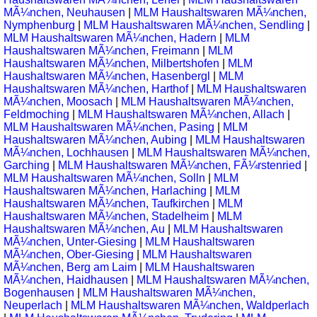
MÃ¼nchen, Neuhausen
|
MLM Haushaltswaren MÃ¼nchen,
Nymphenburg
|
MLM Haushaltswaren MÃ¼nchen, Sendling
|
MLM Haushaltswaren MÃ¼nchen, Hadern
|
MLM
Haushaltswaren MÃ¼nchen, Freimann
|
MLM
Haushaltswaren MÃ¼nchen, Milbertshofen
|
MLM
Haushaltswaren MÃ¼nchen, Hasenbergl
|
MLM
Haushaltswaren MÃ¼nchen, Harthof
|
MLM Haushaltswaren
MÃ¼nchen, Moosach
|
MLM Haushaltswaren MÃ¼nchen,
Feldmoching
|
MLM Haushaltswaren MÃ¼nchen, Allach
|
MLM Haushaltswaren MÃ¼nchen, Pasing
|
MLM
Haushaltswaren MÃ¼nchen, Aubing
|
MLM Haushaltswaren
MÃ¼nchen, Lochhausen
|
MLM Haushaltswaren MÃ¼nchen,
Garching
|
MLM Haushaltswaren MÃ¼nchen, FÃ¼rstenried
|
MLM Haushaltswaren MÃ¼nchen, Solln
|
MLM
Haushaltswaren MÃ¼nchen, Harlaching
|
MLM
Haushaltswaren MÃ¼nchen, Taufkirchen
|
MLM
Haushaltswaren MÃ¼nchen, Stadelheim
|
MLM
Haushaltswaren MÃ¼nchen, Au
|
MLM Haushaltswaren
MÃ¼nchen, Unter-Giesing
|
MLM Haushaltswaren
MÃ¼nchen, Ober-Giesing
|
MLM Haushaltswaren
MÃ¼nchen, Berg am Laim
|
MLM Haushaltswaren
MÃ¼nchen, Haidhausen
|
MLM Haushaltswaren MÃ¼nchen,
Bogenhausen
|
MLM Haushaltswaren MÃ¼nchen,
Neuperlach
|
MLM Haushaltswaren MÃ¼nchen, Waldperlach