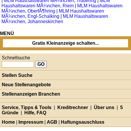
|
MLM Haushaltswaren MÃ¼nchen, Trudering
|
MLM
Haushaltswaren MÃ¼nchen, Riem
|
MLM Haushaltswaren
MÃ¼nchen, OberfÃ¶hring
|
MLM Haushaltswaren
MÃ¼nchen, Engl-Schalking
|
MLM Haushaltswaren
MÃ¼nchen, Johanneskirchen
MENÜ
Gratis Kleinanzeige schalten...
Schnellsuche
Stellen Suche
Neue Stellenangebote
Stellenanzeigen Branchen
Service, Tipps & Tools
|
Kreditrechner
|
Über uns
|
5
Gründe
|
Hilfe, FAQ
Home
|
Impressum
|
AGB
|
Haftungsauschluss