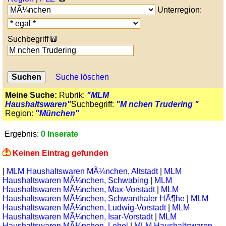
Unterregion:
Suchbegriff
Suche löschen
Meine Suche:
Rubrik:
"MLM
Haushaltswaren"
Suchbegriff:
"M nchen Trudering "
Region:
"München"
Ergebnis:
0 Inserate
Keinen Eintrag gefunden
|
MLM Haushaltswaren MÃ¼nchen, Altstadt
|
MLM
Haushaltswaren MÃ¼nchen, Schwabing
|
MLM
Haushaltswaren MÃ¼nchen, Max-Vorstadt
|
MLM
Haushaltswaren MÃ¼nchen, Schwanthaler HÃ¶he
|
MLM
Haushaltswaren MÃ¼nchen, Ludwig-Vorstadt
|
MLM
Haushaltswaren MÃ¼nchen, Isar-Vorstadt
|
MLM
Haushaltswaren MÃ¼nchen, Lehel
|
MLM Haushaltswaren