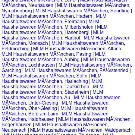
MÃ¼nchen, Neuhausen
|
MLM Haushaltswaren MÃ¼nchen,
Nymphenburg
|
MLM Haushaltswaren MÃ¼nchen, Sendling
|
MLM Haushaltswaren MÃ¼nchen, Hadern
|
MLM
Haushaltswaren MÃ¼nchen, Freimann
|
MLM
Haushaltswaren MÃ¼nchen, Milbertshofen
|
MLM
Haushaltswaren MÃ¼nchen, Hasenbergl
|
MLM
Haushaltswaren MÃ¼nchen, Harthof
|
MLM Haushaltswaren
MÃ¼nchen, Moosach
|
MLM Haushaltswaren MÃ¼nchen,
Feldmoching
|
MLM Haushaltswaren MÃ¼nchen, Allach
|
MLM Haushaltswaren MÃ¼nchen, Pasing
|
MLM
Haushaltswaren MÃ¼nchen, Aubing
|
MLM Haushaltswaren
MÃ¼nchen, Lochhausen
|
MLM Haushaltswaren MÃ¼nchen,
Garching
|
MLM Haushaltswaren MÃ¼nchen, FÃ¼rstenried
|
MLM Haushaltswaren MÃ¼nchen, Solln
|
MLM
Haushaltswaren MÃ¼nchen, Harlaching
|
MLM
Haushaltswaren MÃ¼nchen, Taufkirchen
|
MLM
Haushaltswaren MÃ¼nchen, Stadelheim
|
MLM
Haushaltswaren MÃ¼nchen, Au
|
MLM Haushaltswaren
MÃ¼nchen, Unter-Giesing
|
MLM Haushaltswaren
MÃ¼nchen, Ober-Giesing
|
MLM Haushaltswaren
MÃ¼nchen, Berg am Laim
|
MLM Haushaltswaren
MÃ¼nchen, Haidhausen
|
MLM Haushaltswaren MÃ¼nchen,
Bogenhausen
|
MLM Haushaltswaren MÃ¼nchen,
Neuperlach
|
MLM Haushaltswaren MÃ¼nchen, Waldperlach