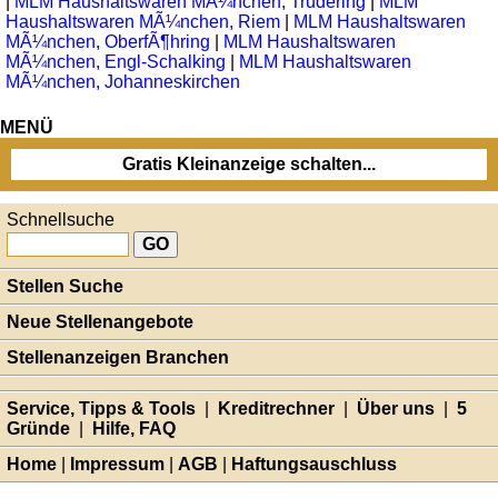
|
MLM Haushaltswaren MÃ¼nchen, Trudering
|
MLM
Haushaltswaren MÃ¼nchen, Riem
|
MLM Haushaltswaren
MÃ¼nchen, OberfÃ¶hring
|
MLM Haushaltswaren
MÃ¼nchen, Engl-Schalking
|
MLM Haushaltswaren
MÃ¼nchen, Johanneskirchen
MENÜ
Gratis Kleinanzeige schalten...
Schnellsuche
Stellen Suche
Neue Stellenangebote
Stellenanzeigen Branchen
Service, Tipps & Tools
|
Kreditrechner
|
Über uns
|
5
Gründe
|
Hilfe, FAQ
Home
|
Impressum
|
AGB
|
Haftungsauschluss