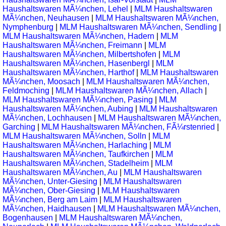
Haushaltswaren MÃ¼nchen, Lehel
|
MLM Haushaltswaren
MÃ¼nchen, Neuhausen
|
MLM Haushaltswaren MÃ¼nchen,
Nymphenburg
|
MLM Haushaltswaren MÃ¼nchen, Sendling
|
MLM Haushaltswaren MÃ¼nchen, Hadern
|
MLM
Haushaltswaren MÃ¼nchen, Freimann
|
MLM
Haushaltswaren MÃ¼nchen, Milbertshofen
|
MLM
Haushaltswaren MÃ¼nchen, Hasenbergl
|
MLM
Haushaltswaren MÃ¼nchen, Harthof
|
MLM Haushaltswaren
MÃ¼nchen, Moosach
|
MLM Haushaltswaren MÃ¼nchen,
Feldmoching
|
MLM Haushaltswaren MÃ¼nchen, Allach
|
MLM Haushaltswaren MÃ¼nchen, Pasing
|
MLM
Haushaltswaren MÃ¼nchen, Aubing
|
MLM Haushaltswaren
MÃ¼nchen, Lochhausen
|
MLM Haushaltswaren MÃ¼nchen,
Garching
|
MLM Haushaltswaren MÃ¼nchen, FÃ¼rstenried
|
MLM Haushaltswaren MÃ¼nchen, Solln
|
MLM
Haushaltswaren MÃ¼nchen, Harlaching
|
MLM
Haushaltswaren MÃ¼nchen, Taufkirchen
|
MLM
Haushaltswaren MÃ¼nchen, Stadelheim
|
MLM
Haushaltswaren MÃ¼nchen, Au
|
MLM Haushaltswaren
MÃ¼nchen, Unter-Giesing
|
MLM Haushaltswaren
MÃ¼nchen, Ober-Giesing
|
MLM Haushaltswaren
MÃ¼nchen, Berg am Laim
|
MLM Haushaltswaren
MÃ¼nchen, Haidhausen
|
MLM Haushaltswaren MÃ¼nchen,
Bogenhausen
|
MLM Haushaltswaren MÃ¼nchen,