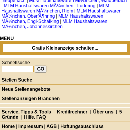
Neuperlach
|
MLM Haushaltswaren MÃ¼nchen, Waldperlach
|
MLM Haushaltswaren MÃ¼nchen, Trudering
|
MLM
Haushaltswaren MÃ¼nchen, Riem
|
MLM Haushaltswaren
MÃ¼nchen, OberfÃ¶hring
|
MLM Haushaltswaren
MÃ¼nchen, Engl-Schalking
|
MLM Haushaltswaren
MÃ¼nchen, Johanneskirchen
MENÜ
Gratis Kleinanzeige schalten...
Schnellsuche
Stellen Suche
Neue Stellenangebote
Stellenanzeigen Branchen
Service, Tipps & Tools
|
Kreditrechner
|
Über uns
|
5
Gründe
|
Hilfe, FAQ
Home
|
Impressum
|
AGB
|
Haftungsauschluss