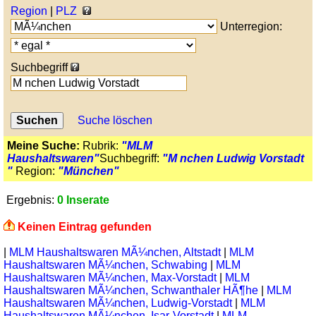
Region
|
PLZ
Unterregion:
Suchbegriff
Suche löschen
Meine Suche:
Rubrik:
"MLM
Haushaltswaren"
Suchbegriff:
"M nchen Ludwig Vorstadt
"
Region:
"München"
Ergebnis:
0 Inserate
Keinen Eintrag gefunden
|
MLM Haushaltswaren MÃ¼nchen, Altstadt
|
MLM
Haushaltswaren MÃ¼nchen, Schwabing
|
MLM
Haushaltswaren MÃ¼nchen, Max-Vorstadt
|
MLM
Haushaltswaren MÃ¼nchen, Schwanthaler HÃ¶he
|
MLM
Haushaltswaren MÃ¼nchen, Ludwig-Vorstadt
|
MLM
Haushaltswaren MÃ¼nchen, Isar-Vorstadt
|
MLM