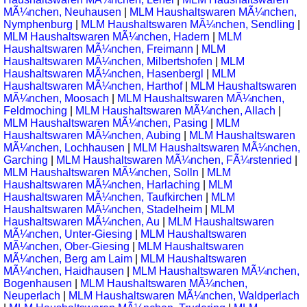
MÃ¼nchen, Neuhausen
|
MLM Haushaltswaren MÃ¼nchen,
Nymphenburg
|
MLM Haushaltswaren MÃ¼nchen, Sendling
|
MLM Haushaltswaren MÃ¼nchen, Hadern
|
MLM
Haushaltswaren MÃ¼nchen, Freimann
|
MLM
Haushaltswaren MÃ¼nchen, Milbertshofen
|
MLM
Haushaltswaren MÃ¼nchen, Hasenbergl
|
MLM
Haushaltswaren MÃ¼nchen, Harthof
|
MLM Haushaltswaren
MÃ¼nchen, Moosach
|
MLM Haushaltswaren MÃ¼nchen,
Feldmoching
|
MLM Haushaltswaren MÃ¼nchen, Allach
|
MLM Haushaltswaren MÃ¼nchen, Pasing
|
MLM
Haushaltswaren MÃ¼nchen, Aubing
|
MLM Haushaltswaren
MÃ¼nchen, Lochhausen
|
MLM Haushaltswaren MÃ¼nchen,
Garching
|
MLM Haushaltswaren MÃ¼nchen, FÃ¼rstenried
|
MLM Haushaltswaren MÃ¼nchen, Solln
|
MLM
Haushaltswaren MÃ¼nchen, Harlaching
|
MLM
Haushaltswaren MÃ¼nchen, Taufkirchen
|
MLM
Haushaltswaren MÃ¼nchen, Stadelheim
|
MLM
Haushaltswaren MÃ¼nchen, Au
|
MLM Haushaltswaren
MÃ¼nchen, Unter-Giesing
|
MLM Haushaltswaren
MÃ¼nchen, Ober-Giesing
|
MLM Haushaltswaren
MÃ¼nchen, Berg am Laim
|
MLM Haushaltswaren
MÃ¼nchen, Haidhausen
|
MLM Haushaltswaren MÃ¼nchen,
Bogenhausen
|
MLM Haushaltswaren MÃ¼nchen,
Neuperlach
|
MLM Haushaltswaren MÃ¼nchen, Waldperlach