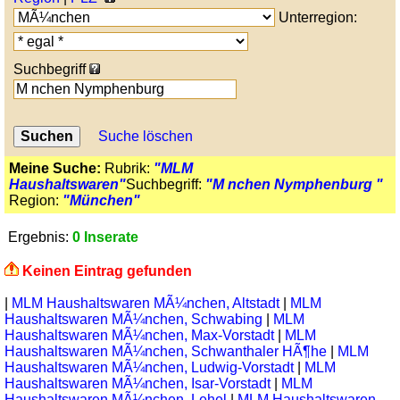
Unterregion:
Suchbegriff
Suche löschen
Meine Suche:
Rubrik:
"MLM
Haushaltswaren"
Suchbegriff:
"M nchen Nymphenburg "
Region:
"München"
Ergebnis:
0 Inserate
Keinen Eintrag gefunden
|
MLM Haushaltswaren MÃ¼nchen, Altstadt
|
MLM
Haushaltswaren MÃ¼nchen, Schwabing
|
MLM
Haushaltswaren MÃ¼nchen, Max-Vorstadt
|
MLM
Haushaltswaren MÃ¼nchen, Schwanthaler HÃ¶he
|
MLM
Haushaltswaren MÃ¼nchen, Ludwig-Vorstadt
|
MLM
Haushaltswaren MÃ¼nchen, Isar-Vorstadt
|
MLM
Haushaltswaren MÃ¼nchen, Lehel
|
MLM Haushaltswaren