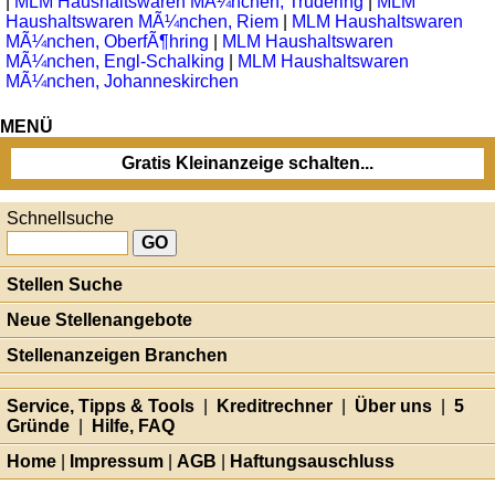
|
MLM Haushaltswaren MÃ¼nchen, Trudering
|
MLM
Haushaltswaren MÃ¼nchen, Riem
|
MLM Haushaltswaren
MÃ¼nchen, OberfÃ¶hring
|
MLM Haushaltswaren
MÃ¼nchen, Engl-Schalking
|
MLM Haushaltswaren
MÃ¼nchen, Johanneskirchen
MENÜ
Gratis Kleinanzeige schalten...
Schnellsuche
Stellen Suche
Neue Stellenangebote
Stellenanzeigen Branchen
Service, Tipps & Tools
|
Kreditrechner
|
Über uns
|
5
Gründe
|
Hilfe, FAQ
Home
|
Impressum
|
AGB
|
Haftungsauschluss